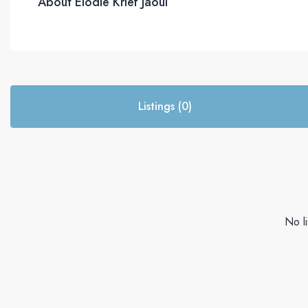
About Elodie Krief Jaoui
Listings (0)
No li