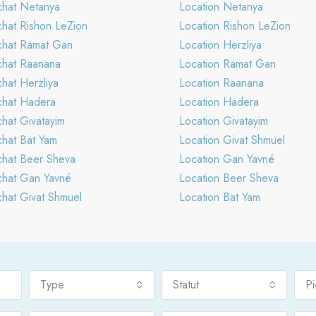
hat Netanya
Location Netanya
hat Rishon LeZion
Location Rishon LeZion
hat Ramat Gan
Location Herzliya
hat Raanana
Location Ramat Gan
hat Herzliya
Location Raanana
hat Hadera
Location Hadera
hat Givatayim
Location Givatayim
hat Bat Yam
Location Givat Shmuel
hat Beer Sheva
Location Gan Yavné
hat Gan Yavné
Location Beer Sheva
hat Givat Shmuel
Location Bat Yam
Type
Statut
P