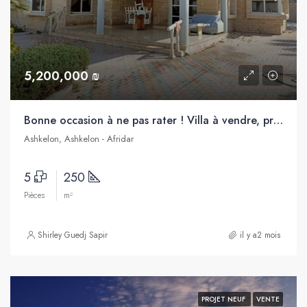
5,200,000 ₪
Bonne occasion à ne pas rater ! Villa à vendre, proche de la mer, Afridar, Ashkelon
Ashkelon, Ashkelon - Afridar
5
250
Pièces
m²
Shirley Guedj Sapir
il y a2 mois
PROJET NEUF
VENTE