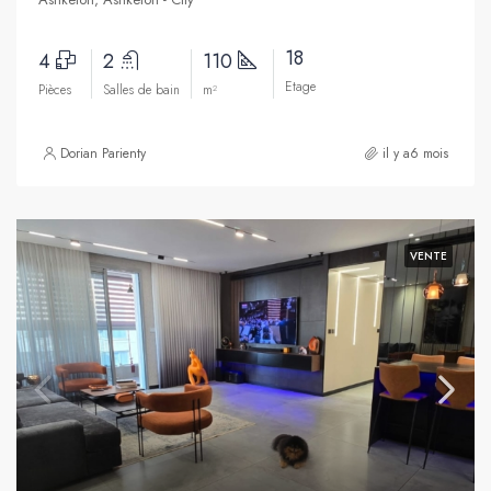
18
4
2
110
Etage
Pièces
Salles de bain
m²
Dorian Parienty
il y a6 mois
VENTE