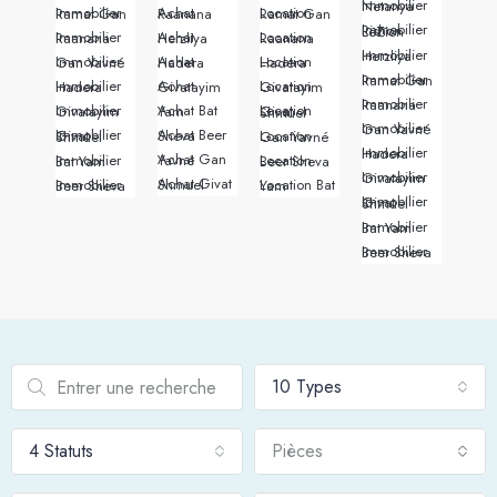
Immobilier Netanya
Immobilier Ramat Gan
Achat Raanana
Location Ramat Gan
Immobilier Rishon LeZion
Immobilier Raanana
Achat Herzliya
Location Raanana
Immobilier Herzliya
Immobilier Gan Yavné
Achat Hadera
Location Hadera
Immobilier Ramat Gan
Immobilier Hadera
Achat Givatayim
Location Givatayim
Immobilier Raanana
Immobilier Givatayim
Achat Bat Yam
Location Givat Shmuel
Immobilier Gan Yavné
Achat Beer Sheva
Immobilier Givat Shmuel
Location Gan Yavné
Immobilier Hadera
Achat Gan Yavné
Immobilier Bat Yam
Location Beer Sheva
Immobilier Givatayim
Achat Givat Shmuel
Immobilier Beer Sheva
Location Bat Yam
Immobilier Givat Shmuel
Immobilier Bat Yam
Immobilier Beer Sheva
10 Types
4 Statuts
Pièces