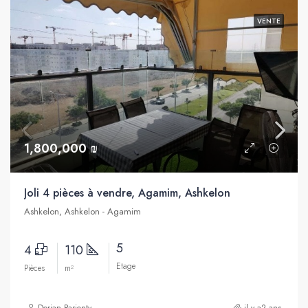
VENTE
1,800,000 ₪
Joli 4 pièces à vendre, Agamim, Ashkelon
Ashkelon, Ashkelon - Agamim
5
4
110
Etage
Pièces
m²
Dorian Parienty
il y a2 ans