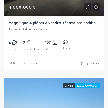
4,000,000 ₪
Magnifique 4 pièces à vendre, rénové par architecte, pleine vue mer, Marina, Ashkelon
Ashkelon, Ashkelon - Marina
20
4
2
120
Etage
Pièces
Salles de bain
m²
Shirley Guedj Sapir
il y a7 mois
VENTE
EXCLU COMACOM