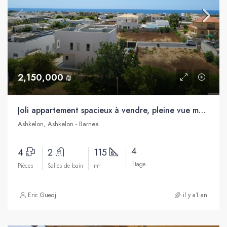
2,150,000 ₪
Joli appartement spacieux à vendre, pleine vue mer, Barnea, Ashkelon
Ashkelon, Ashkelon - Barnea
4
4
2
115
Etage
Pièces
Salles de bain
m²
Eric Guedj
il y a1 an