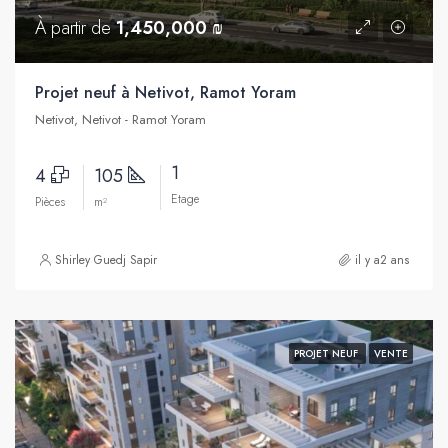
À partir de
1,450,000 ₪
Projet neuf à Netivot, Ramot Yoram
Netivot, Netivot - Ramot Yoram
1
4
105
Etage
Pièces
m²
Shirley Guedj Sapir
il y a2 ans
PROJET NEUF
VENTE