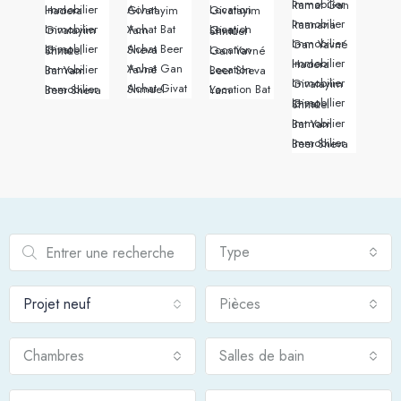
Immobilier Ramat Gan
Immobilier Hadera
Achat Givatayim
Location Givatayim
Immobilier Raanana
Immobilier Givatayim
Achat Bat Yam
Location Givat Shmuel
Immobilier Gan Yavné
Achat Beer Sheva
Immobilier Givat Shmuel
Location Gan Yavné
Immobilier Hadera
Achat Gan Yavné
Immobilier Bat Yam
Location Beer Sheva
Immobilier Givatayim
Achat Givat Shmuel
Immobilier Beer Sheva
Location Bat Yam
Immobilier Givat Shmuel
Immobilier Bat Yam
Immobilier Beer Sheva
Type
Projet neuf
Pièces
Chambres
Salles de bain