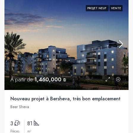
PROJET NEUF
VENTE
À partir de
1,460,000 ₪
Nouveau projet à Bersheva, très bon emplacement
Beer Sheva
3
81
Pièces
m²