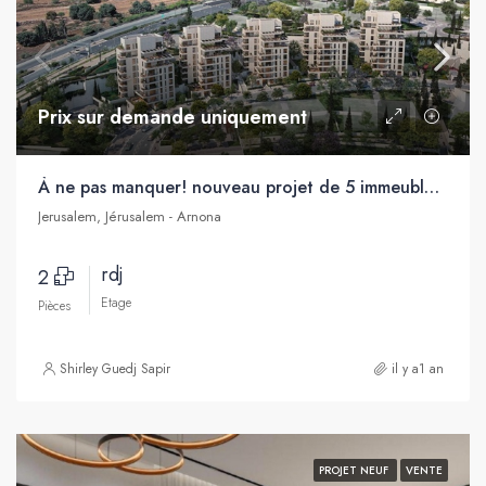
Prix sur demande uniquement
À ne pas manquer! nouveau projet de 5 immeubles boutique au cœur de Jérusalem
Jerusalem, Jérusalem - Arnona
rdj
2
Etage
Pièces
Shirley Guedj Sapir
il y a1 an
PROJET NEUF
VENTE