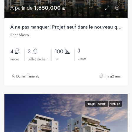
A partir de
1,650,000 ₪
À ne pas manquer! Projet neuf dans le nouveau quartier de Bersheva
Beer Sheva
3
4
2
100
Etage
Pièces
Salles de bain
m²
Dorian Parienty
il y a2 ans
PROJET NEUF
VENTE