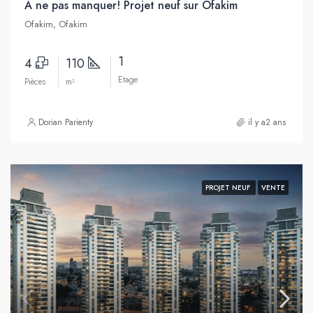
À ne pas manquer! Projet neuf sur Ofakim
Ofakim, Ofakim
1
4
110
Etage
Pièces
m²
Dorian Parienty
il y a2 ans
PROJET NEUF
VENTE