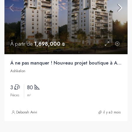
À partir de
1,698,000 ₪
À ne pas manquer ! Nouveau projet boutique à Ashkelon, quartier neuf en plein développement !
Ashkelon
3
80
Pièces
m²
Deborah Avivi
il y a3 mois