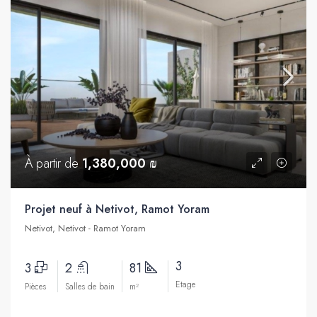
À partir de
1,380,000 ₪
Projet neuf à Netivot, Ramot Yoram
Netivot, Netivot - Ramot Yoram
3
3
2
81
Etage
Pièces
Salles de bain
m²