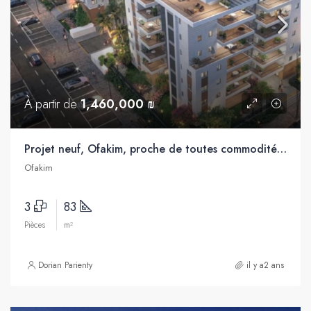
À partir de
1,460,000 ₪
Projet neuf, Ofakim, proche de toutes commodités et de la station de train
Ofakim
3
83
Pièces
m²
Dorian Parienty
il y a2 ans