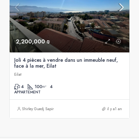
2,200,000 ₪
Joli 4 pièces à vendre dans un immeuble neuf,
face à la mer, Eilat
Eilat
4
100
4
m²
APPARTEMENT
Shirley Guedj Sapir
il y a1 an