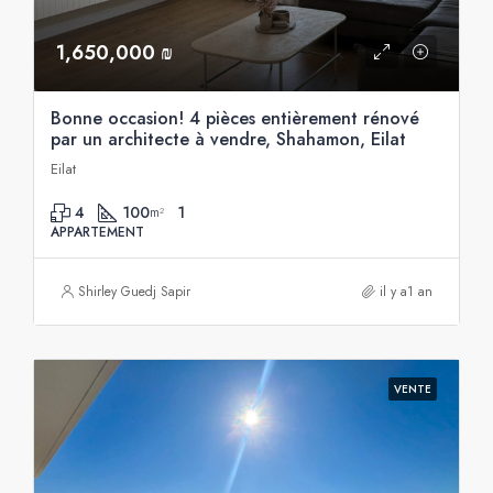
1,650,000 ₪
Bonne occasion! 4 pièces entièrement rénové
par un architecte à vendre, Shahamon, Eilat
Eilat
4
100
1
m²
APPARTEMENT
Shirley Guedj Sapir
il y a1 an
VENTE