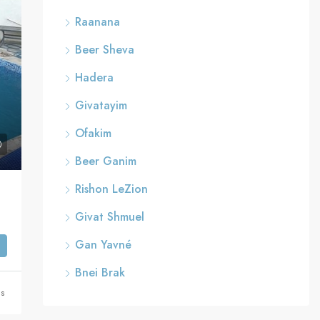
Raanana
Beer Sheva
Hadera
Givatayim
Ofakim
Beer Ganim
Rishon LeZion
Givat Shmuel
Gan Yavné
Bnei Brak
ns