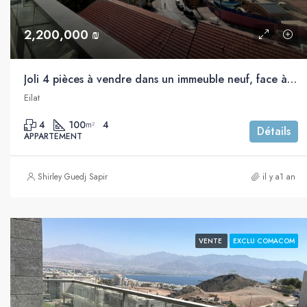
2,200,000 ₪
Joli 4 pièces à vendre dans un immeuble neuf, face à la mer, Eilat
Eilat
4
100
4
m²
Détails
APPARTEMENT
Shirley Guedj Sapir
il y a1 an
VENTE
EXCLU COMACOM