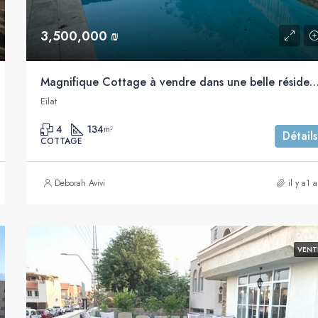
3,500,000 ₪
Magnifique Cottage à vendre dans une belle résidence, Ganim bet, proche 
Eilat
4
134
m²
Détails
COTTAGE
Deborah Avivi
il y a1 
VENT