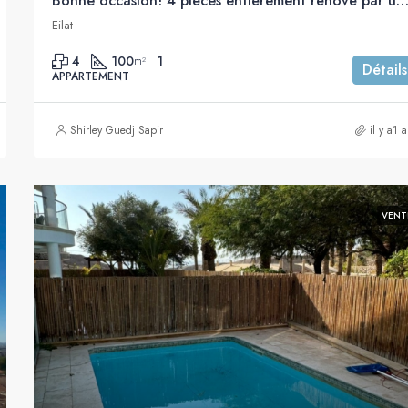
Bonne occasion! 4 pièces entièrement rénové par un architecte à vendre, Shaham
Eilat
4
100
1
m²
Détails
APPARTEMENT
Shirley Guedj Sapir
il y a1 
VENT