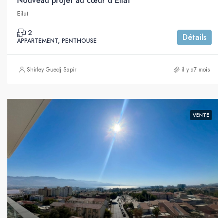
Nouveau projet au cœur d’Eilat
Eilat
2
Détails
APPARTEMENT, PENTHOUSE
Shirley Guedj Sapir
il y a7 mois
VENTE