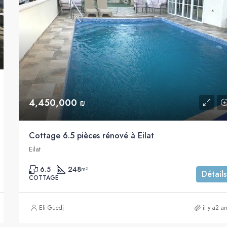
4,450,000 ₪
Cottage 6.5 pièces rénové à Eilat
Eilat
6.5
248
m²
Détails
COTTAGE
Eli Guedj
il y a2 a