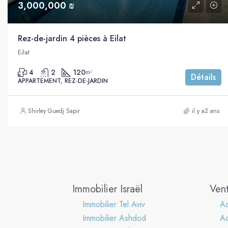
3,000,000 ₪
Rez-de-jardin 4 pièces à Eilat
Eilat
4
2
120
m²
Détails
APPARTEMENT, REZ-DE-JARDIN
Shirley Guedj Sapir
il y a2 ans
Immobilier Israël
Vent
Immobilier Tel Aviv
Ac
Immobilier Ashdod
A