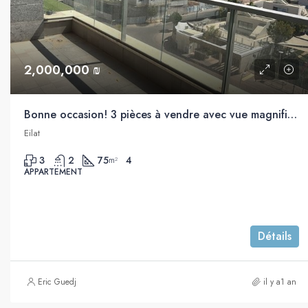
2,000,000 ₪
Bonne occasion! 3 pièces à vendre avec vue magnifique sur la mer, Eilat
Eilat
3
2
75
4
m²
APPARTEMENT
Détails
Eric Guedj
il y a1 an