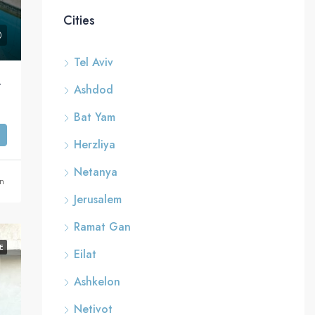
Cities
Tel Aviv
de la mer Eilat
Ashdod
Bat Yam
Herzliya
Netanya
an
Jerusalem
Ramat Gan
E
Eilat
Ashkelon
Netivot