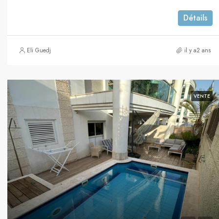
Détails
Eli Guedj
il y a2 ans
VENTE