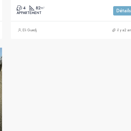
4
82
m²
Détails
APPARTEMENT
Eli Guedj
il y a2 a