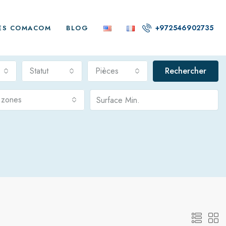
+972546902735
ES COMACOM
BLOG
Statut
Pièces
Rechercher
s zones