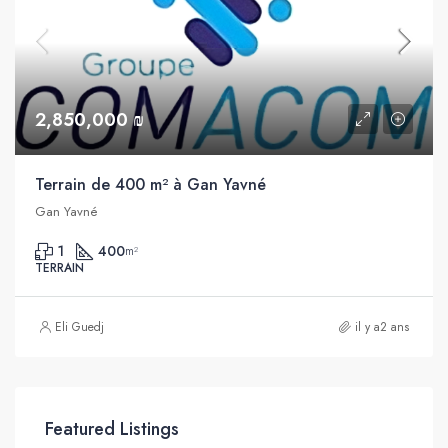
2,850,000 ₪
Terrain de 400 m² à Gan Yavné
Gan Yavné
1
400
m²
TERRAIN
Eli Guedj
il y a2 ans
Featured Listings