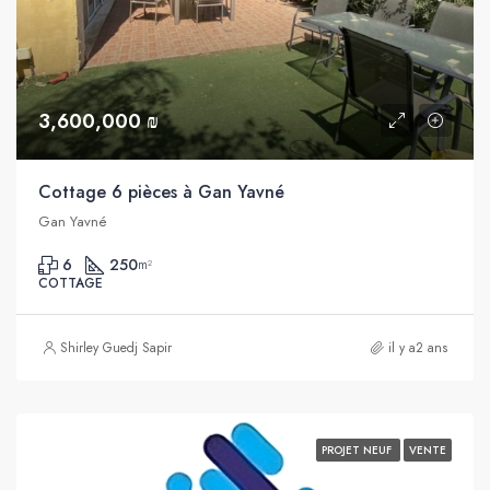
3,600,000 ₪
Cottage 6 pièces à Gan Yavné
Gan Yavné
6
250
m²
COTTAGE
Shirley Guedj Sapir
il y a2 ans
PROJET NEUF
VENTE