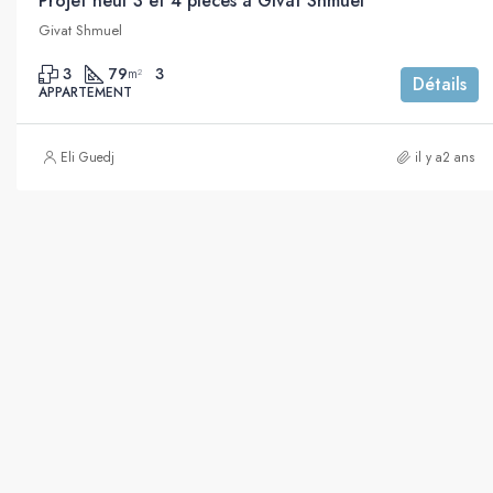
Projet neuf 3 et 4 pièces à Givat Shmuel
Givat Shmuel
3
79
3
m²
Détails
APPARTEMENT
Eli Guedj
il y a2 ans