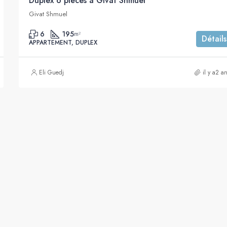
Duplex 6 pièces à Givat Shmuel
Givat Shmuel
6
195
m²
Détails
APPARTEMENT, DUPLEX
Eli Guedj
il y a2 a