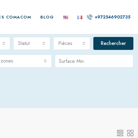
+972546902735
ES COMACOM
BLOG
Statut
Pièces
Rechercher
s zones