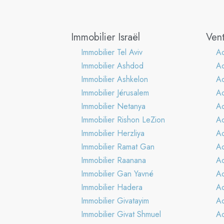
Immobilier Israël
Vent
Immobilier Tel Aviv
Ac
Immobilier Ashdod
A
Immobilier Ashkelon
Ac
Immobilier Jérusalem
Ac
Immobilier Netanya
Ac
Immobilier Rishon LeZion
Ac
Immobilier Herzliya
Ac
Immobilier Ramat Gan
Ac
Immobilier Raanana
Ac
Immobilier Gan Yavné
Ac
Immobilier Hadera
Ac
Immobilier Givatayim
Ac
Immobilier Givat Shmuel
Ac