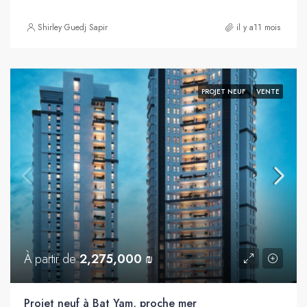
Shirley Guedj Sapir
il y a11 mois
PROJET NEUF
VENTE
À partir de
2,275,000 ₪
Projet neuf à Bat Yam, proche mer