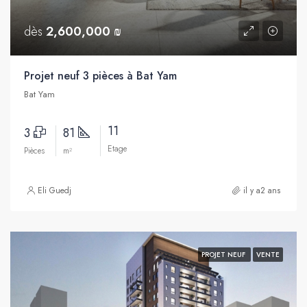
dès
2,600,000 ₪
Projet neuf 3 pièces à Bat Yam
Bat Yam
11
3
81
Etage
Pièces
m²
Eli Guedj
il y a2 ans
PROJET NEUF
VENTE