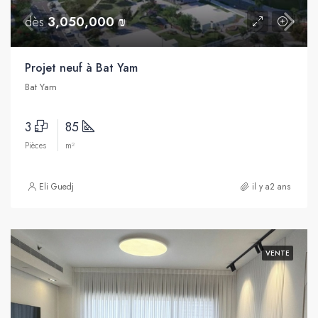
dès
3,050,000 ₪
Projet neuf à Bat Yam
Bat Yam
3
85
Pièces
m²
Eli Guedj
il y a2 ans
VENTE