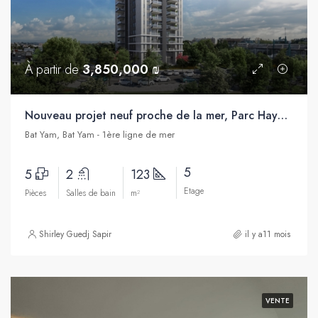
À partir de
3,850,000 ₪
Nouveau projet neuf proche de la mer, Parc Hayam, Bat Yam
Bat Yam, Bat Yam - 1ère ligne de mer
5
5
2
123
Etage
Pièces
Salles de bain
m²
Shirley Guedj Sapir
il y a11 mois
VENTE