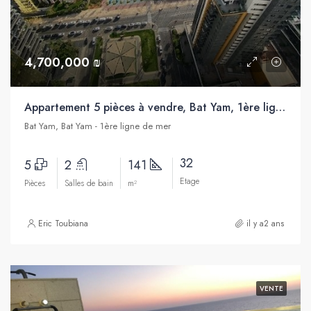
4,700,000 ₪
Appartement 5 pièces à vendre, Bat Yam, 1ère ligne de mer
Bat Yam, Bat Yam - 1ère ligne de mer
32
5
2
141
Etage
Pièces
Salles de bain
m²
Eric Toubiana
il y a2 ans
VENTE