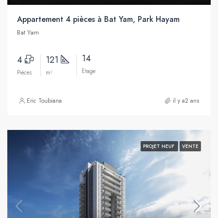
Appartement 4 pièces à Bat Yam, Park Hayam
Bat Yam
14
4
121
Etage
Pièces
m²
Eric Toubiana
il y a2 ans
PROJET NEUF
VENTE