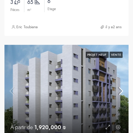
6
3
65
Etage
Pièces
m²
Eric Toubiana
il y a2 ans
PROJET NEUF
VENTE
À partir de
1,920,000 ₪