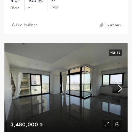
4
105
Etage
Pièces
m²
Eric Toubiana
il y a2 ans
VENTE
3,480,000 ₪