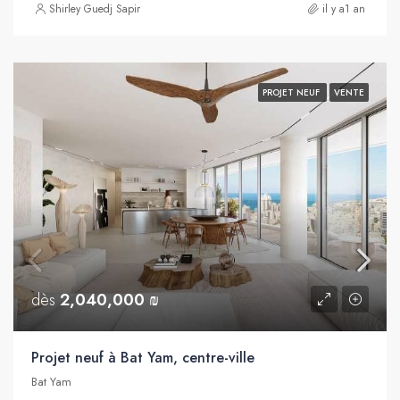
Shirley Guedj Sapir
il y a1 an
PROJET NEUF
VENTE
dès
2,040,000 ₪
Projet neuf à Bat Yam, centre-ville
Bat Yam