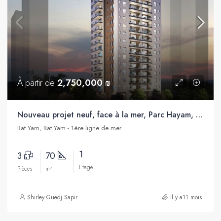
À partir de
2,750,000 ₪
Nouveau projet neuf, face à la mer, Parc Hayam, Bat Yam
Bat Yam, Bat Yam - 1ère ligne de mer
1
3
70
Etage
Pièces
m²
Shirley Guedj Sapir
il y a11 mois