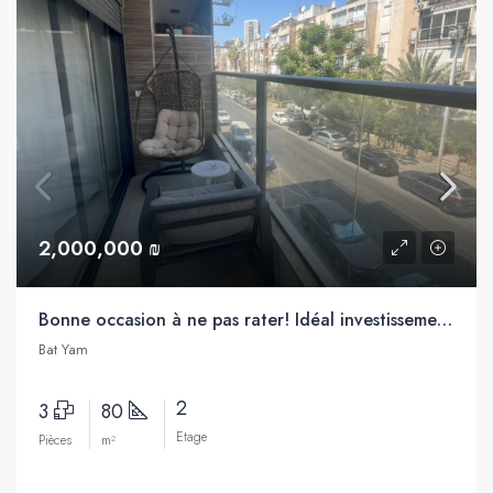
2,000,000 ₪
Bonne occasion à ne pas rater! Idéal investissement, 3 pièces à vendre, proche de la mer, Bat Yam
Bat Yam
2
3
80
Etage
Pièces
m²