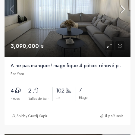
3,090,000 ₪
À ne pas manquer! magnifique 4 pièces rénové par architecte à vendre, proche de la mer, Bat Yam
Bat Yam
7
4
2
102
Etage
Pièces
Salles de bain
m²
Shirley Guedj Sapir
il y a9 mois