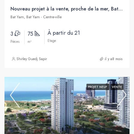
Nouveau projet à la vente, proche de la mer, Bat Yam
Bat Yam, Bat Yam - Centre-ville
À partir du 21
3
75
Etage
Pièces
m²
Shirley Guedj Sapir
il y a8 mois
PROJET NEUF
VENTE