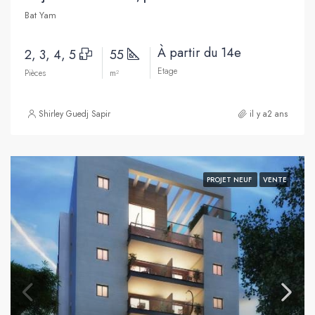
Bat Yam
À partir du 14e
2, 3, 4, 5
55
Etage
Pièces
m²
Shirley Guedj Sapir
il y a2 ans
PROJET NEUF
VENTE