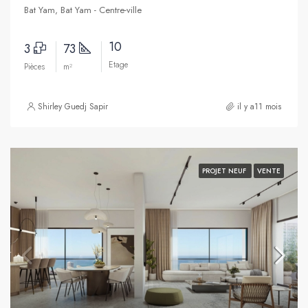
Bat Yam, Bat Yam - Centre-ville
10
3
73
Etage
Pièces
m²
Shirley Guedj Sapir
il y a11 mois
PROJET NEUF
VENTE