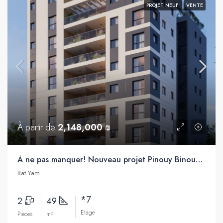
PROJET NEUF
VENTE
À partir de
2,148,000 ₪
À ne pas manquer! Nouveau projet Pinouy Binouy, Bat Yam
Bat Yam
*7
2
49
Etage
Pièces
m²