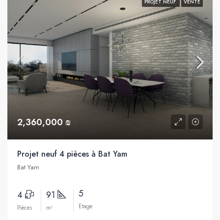
PROJET NEUF
VENTE
2,360,000 ₪
Projet neuf 4 pièces à Bat Yam
Bat Yam
5
4
91
Etage
Pièces
m²