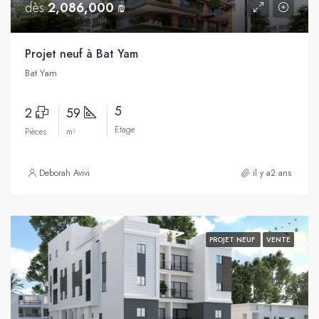
dès
2,086,000 ₪
Projet neuf à Bat Yam
Bat Yam
5
2
59
Etage
Pièces
m²
Deborah Avivi
il y a2 ans
PROJET NEUF
VENTE