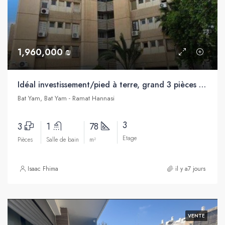
1,960,000 ₪
Idéal investissement/pied à terre, grand 3 pièces à vendre, bon emplacement, centre-ville, Bat Yam
Bat Yam, Bat Yam - Ramat Hannasi
3
3
1
78
Etage
Pièces
Salle de bain
m²
Isaac Fhima
il y a7 jours
VENTE