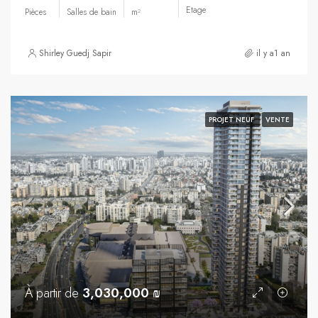
Etage
Pièces
Salles de bain
m²
Shirley Guedj Sapir
il y a1 an
PROJET NEUF
VENTE
À partir de
3,030,000 ₪