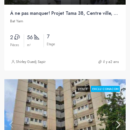
À ne pas manquer! Projet Tama 38, Centre ville, Bat Yam
Bat Yam
7
2
56
Etage
Pièces
m²
Shirley Guedj Sapir
il y a2 ans
VENTE
EXCLU COMACOM