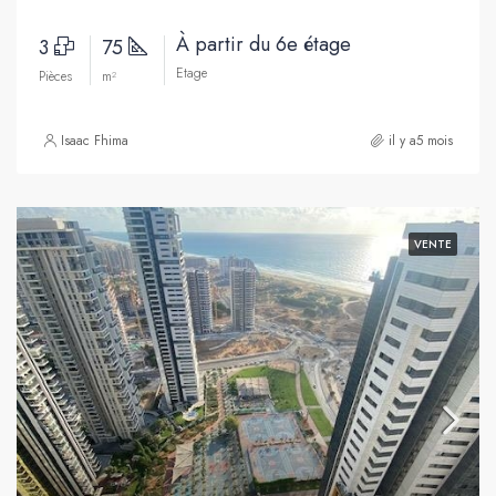
À partir du 6e étage
3
75
Etage
Pièces
m²
Isaac Fhima
il y a5 mois
VENTE