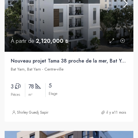
À partir de
2,120,000 ₪
Nouveau projet Tama 38 proche de la mer, Bat Yam
Bat Yam, Bat Yam - Centre-ville
5
3
78
Etage
Pièces
m²
Shirley Guedj Sapir
il y a11 mois