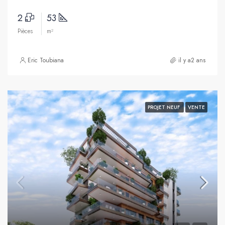
2
53
Pièces
m²
Eric Toubiana
il y a2 ans
PROJET NEUF
VENTE