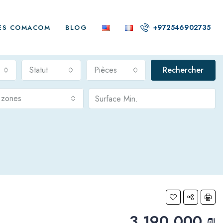
+972546902735
ES COMACOM
BLOG
Statut
Pièces
Rechercher
s zones
3,190,000 ₪