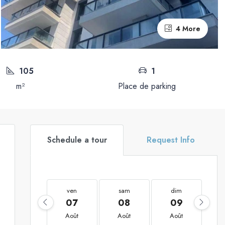
4 More
105
1
m²
Place de parking
Schedule a tour
Request Info
ven
sam
dim
07
08
09
Août
Août
Août