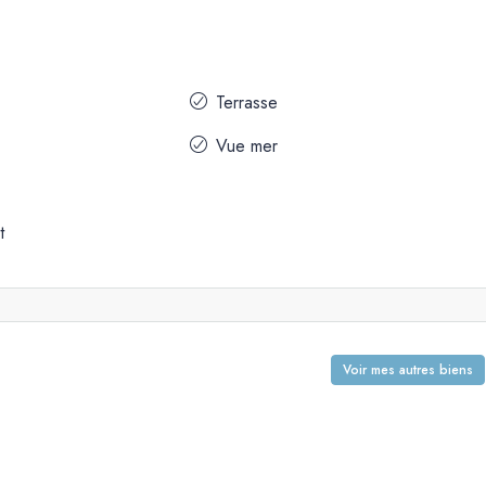
Terrasse
Vue mer
t
Voir mes autres biens