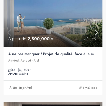
À partir de
2,800,000 ₪
À ne pas manquer ! Projet de qualité, face à la mer, Alef, Ashdod
Ashdod, Ashdod - Alef
3
80
m²
APPARTEMENT
Lisa Brajer Attal
il y a7 mois