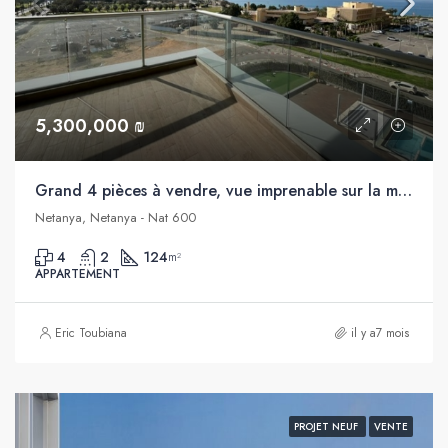
5,300,000 ₪
Grand 4 pièces à vendre, vue imprenable sur la mer, Netanya
Netanya, Netanya - Nat 600
4
2
124
m²
APPARTEMENT
Eric Toubiana
il y a7 mois
PROJET NEUF
VENTE