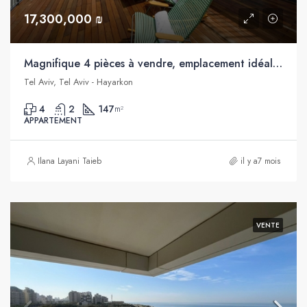
17,300,000 ₪
Magnifique 4 pièces à vendre, emplacement idéal ! à quelques mètres de la plage, Hayarkon, Tel Aviv
Tel Aviv, Tel Aviv - Hayarkon
4
2
147
m²
APPARTEMENT
Ilana Layani Taieb
il y a7 mois
VENTE