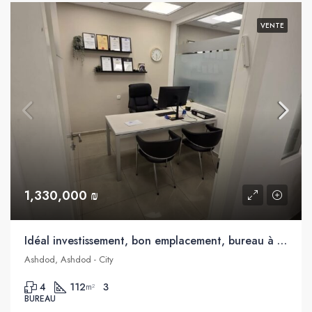
VENTE
1,330,000 ₪
Idéal investissement, bon emplacement, bureau à vendre au cœur d’Ashdod
Ashdod, Ashdod - City
4
112
3
m²
BUREAU