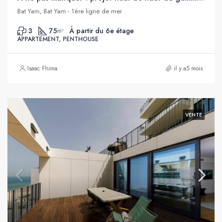
Bat Yam, Bat Yam - 1ère ligne de mer
3
75
À partir du 6e étage
m²
APPARTEMENT, PENTHOUSE
Isaac Fhima
il y a5 mois
VENTE