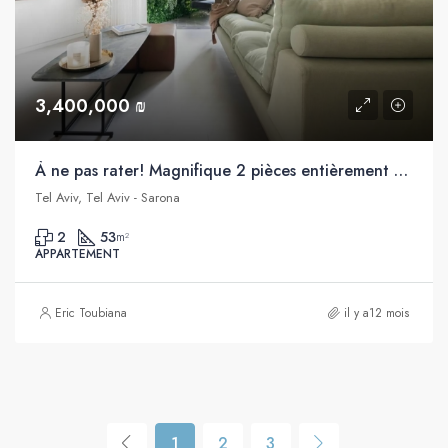
3,400,000 ₪
À ne pas rater! Magnifique 2 pièces entièrement rénové par un architecte, à vendre, Sarona, Tel Aviv
Tel Aviv, Tel Aviv - Sarona
2
53
m²
APPARTEMENT
Eric Toubiana
il y a12 mois
1
2
3