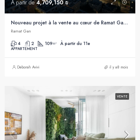
À partir de
4,709,150 ₪
Nouveau projet à la vente au cœur de Ramat Gan, proche du parc Hayarkon
Ramat Gan
4
2
109
À partir du 11e
m²
APPARTEMENT
Deborah Avivi
il y a8 mois
VENTE