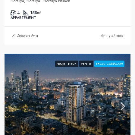
Herzliya, Herzliya - Herzliya Pituach
4
158
m²
APPARTEMENT
Deborah Avivi
il y a7 mois
PROJET NEUF
VENTE
EXCLU COMACOM