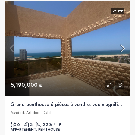
VENTE
5,190,000 ₪
Grand penthouse 6 pièces à vendre, vue magnifique sur la mer, Dalet, Ashdod
Ashdod, Ashdod - Dalet
6
3
220
9
m²
APPARTEMENT, PENTHOUSE