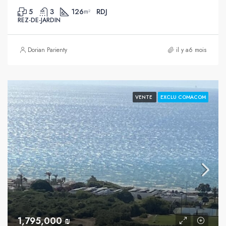
5
3
126
RDJ
m²
REZ-DE-JARDIN
Dorian Parienty
il y a6 mois
VENTE
EXCLU COMACOM
1,795,000 ₪