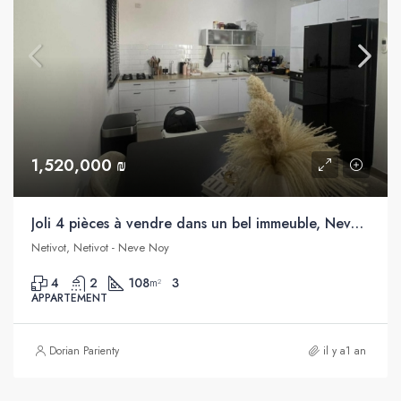
1,520,000 ₪
Joli 4 pièces à vendre dans un bel immeuble, Neve Noy, Netivot
Netivot, Netivot - Neve Noy
4
2
108
3
m²
APPARTEMENT
Dorian Parienty
il y a1 an