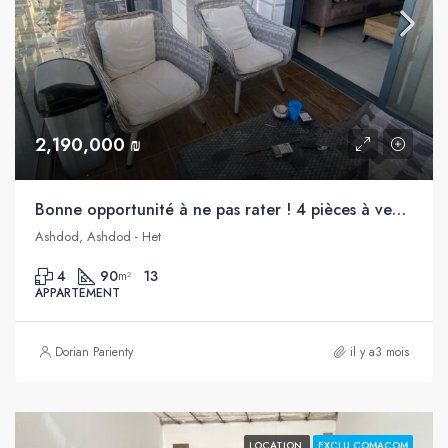
2,190,000 ₪
Bonne opportunité à ne pas rater ! 4 pièces à vendre dans un immeuble récent, Het, Ashdod
Ashdod, Ashdod - Het
4
90
13
m²
APPARTEMENT
Dorian Parienty
il y a3 mois
LOCATION
EXCLU COMACOM