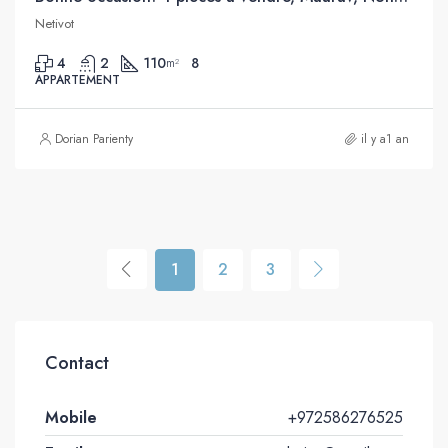
Netivot
4
2
110
8
m²
APPARTEMENT
Dorian Parienty
il y a1 an
1
2
3
Contact
Mobile
+972586276525