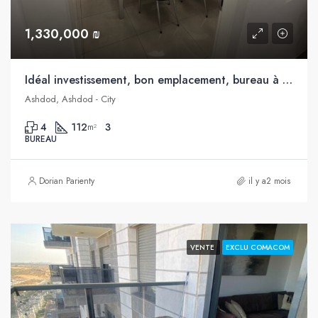
1,330,000 ₪
Idéal investissement, bon emplacement, bureau à vendre au cœur d’Ashdod
Ashdod, Ashdod - City
4
112
3
m²
BUREAU
Dorian Parienty
il y a2 mois
VENTE
EXCLU COMACOM