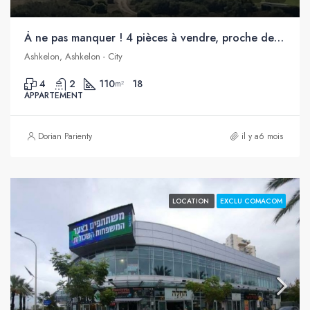
À ne pas manquer ! 4 pièces à vendre, proche de toutes commodités et de la mer, City, Ashkelon
Ashkelon, Ashkelon - City
4
2
110
18
m²
APPARTEMENT
Dorian Parienty
il y a6 mois
LOCATION
EXCLU COMACOM