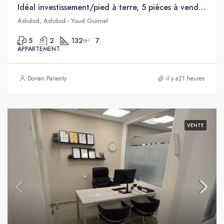
Idéal investissement/pied à terre, 5 pièces à vendre proche de toutes commodités, Youd Guimel, Ashdod
Ashdod, Ashdod - Youd Guimel
5
2
132
7
m²
APPARTEMENT
Dorian Parienty
il y a21 heures
VENTE