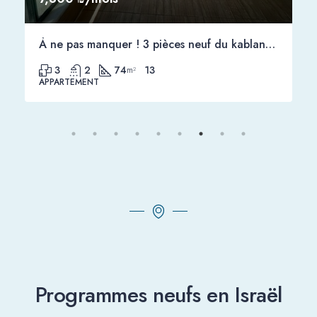
À ne pas manquer ! 3 pièces neuf du kablan à louer, au cœur de Guivat Shmouel, proche de Tel Aviv
3
2
74
13
m²
APPARTEMENT
Programmes neufs en Israël