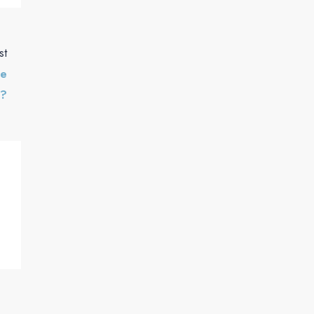
st
ne
 ?