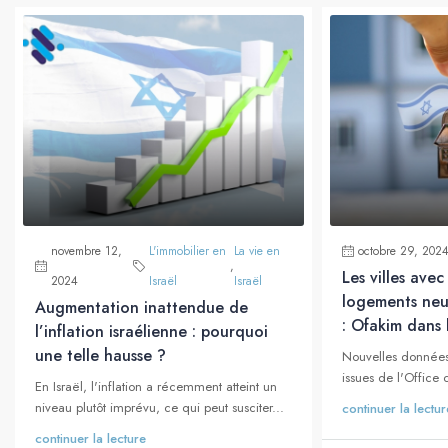
novembre 12,
L'immobilier en
La vie en
octobre 29, 202
,
Les villes avec
2024
Israël
Israël
logements neu
Augmentation inattendue de
: Ofakim dans 
l’inflation israélienne : pourquoi
une telle hausse ?
Nouvelles données
issues de l'Office c
En Israël, l'inflation a récemment atteint un
niveau plutôt imprévu, ce qui peut susciter...
continuer la lectur
continuer la lecture