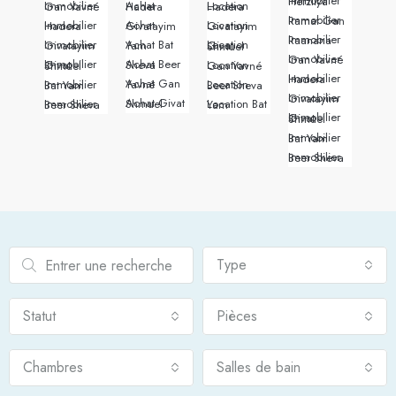
Immobilier Herzliya
Immobilier Gan Yavné
Achat Hadera
Location Hadera
Immobilier Ramat Gan
Immobilier Hadera
Achat Givatayim
Location Givatayim
Immobilier Raanana
Immobilier Givatayim
Achat Bat Yam
Location Givat Shmuel
Immobilier Gan Yavné
Achat Beer Sheva
Immobilier Givat Shmuel
Location Gan Yavné
Immobilier Hadera
Achat Gan Yavné
Immobilier Bat Yam
Location Beer Sheva
Immobilier Givatayim
Achat Givat Shmuel
Immobilier Beer Sheva
Location Bat Yam
Immobilier Givat Shmuel
Immobilier Bat Yam
Immobilier Beer Sheva
Type
Statut
Pièces
Chambres
Salles de bain