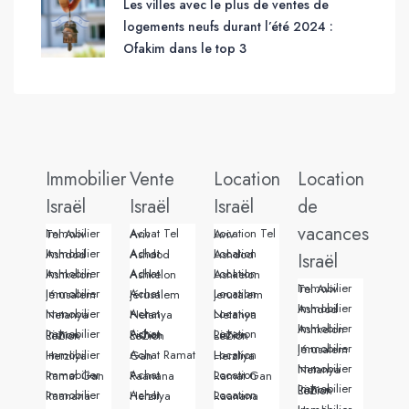
Les villes avec le plus de ventes de
logements neufs durant l’été 2024 :
Ofakim dans le top 3
Immobilier
Vente
Location
Location
Israël
Israël
Israël
de
vacances
Immobilier Tel Aviv
Achat Tel Aviv
Location Tel Aviv
Immobilier Ashdod
Achat Ashdod
Location Ashdod
Israël
Immobilier Ashkelon
Achat Ashkelon
Location Ashkelon
Immobilier Tel Aviv
Immobilier Jérusalem
Achat Jérusalem
Location Jerusalem
Immobilier Ashdod
Immobilier Netanya
Achat Netanya
Location Netanya
Immobilier Ashkelon
Immobilier Rishon LeZion
Achat Rishon LeZion
Location Rishon LeZion
Immobilier Jérusalem
Immobilier Herzliya
Achat Ramat Gan
Location Herzliya
Immobilier Netanya
Immobilier Ramat Gan
Achat Raanana
Location Ramat Gan
Immobilier Rishon LeZion
Immobilier Raanana
Achat Herzliya
Location Raanana