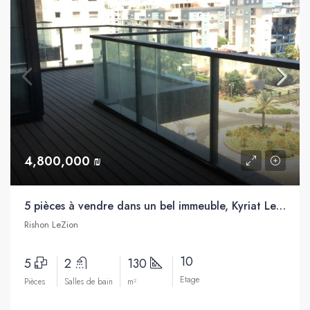
4,800,000 ₪
5 pièces à vendre dans un bel immeuble, Kyriat Leoum, Rishon Letsion
Rishon LeZion
10
5
2
130
Etage
Pièces
Salles de bain
m²