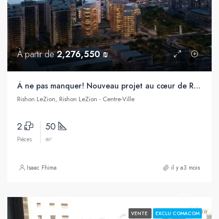
À partir de
2,276,550 ₪
À ne pas manquer! Nouveau projet au cœur de Rishon Letsion
Rishon LeZion, Rishon LeZion - Centre-Ville
2
50
Pièces
m²
Isaac Fhima
il y a3 mois
VENTE
EXCLU COMACOM