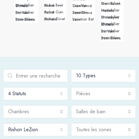
Immobilier Gan Yavné
Achat Beer Sheva
Immobilier Givat Shmuel
Location Gan Yavné
Immobilier Hadera
Achat Gan Yavné
Immobilier Bat Yam
Location Beer Sheva
Immobilier Givatayim
Achat Givat Shmuel
Immobilier Beer Sheva
Location Bat Yam
Immobilier Givat Shmuel
Immobilier Bat Yam
Immobilier Beer Sheva
10 Types
4 Statuts
Pièces
Chambres
Salles de bain
Rishon LeZion
Toutes les zones