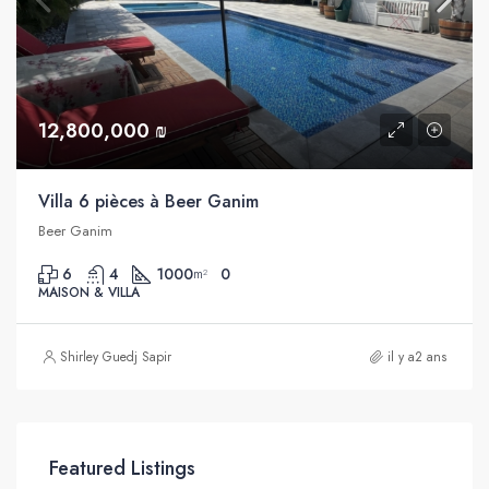
12,800,000 ₪
Villa 6 pièces à Beer Ganim
Beer Ganim
6
4
1000
0
m²
MAISON & VILLA
Shirley Guedj Sapir
il y a2 ans
Featured Listings