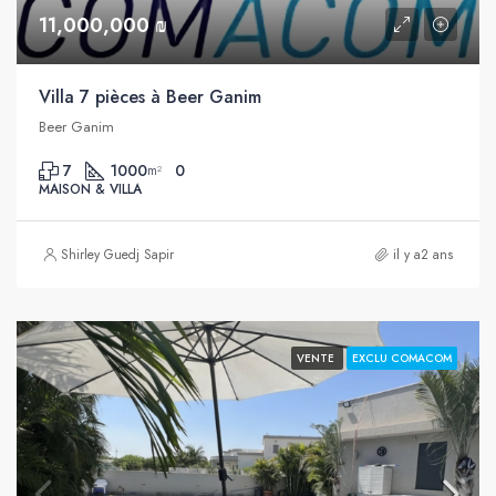
11,000,000 ₪
Villa 7 pièces à Beer Ganim
Beer Ganim
7
1000
0
m²
MAISON & VILLA
Shirley Guedj Sapir
il y a2 ans
VENTE
EXCLU COMACOM