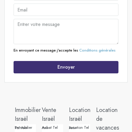
En envoyant ce message j'accepte les
Conditions générales
Envoyer
Immobilier
Vente
Location
Location
Israël
Israël
Israël
de
vacances
Immobilier Tel Aviv
Achat Tel Aviv
Location Tel Aviv