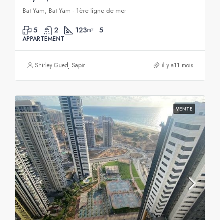
Bat Yam, Bat Yam - 1ère ligne de mer
5
2
123
5
m²
APPARTEMENT
Shirley Guedj Sapir
il y a11 mois
VENTE