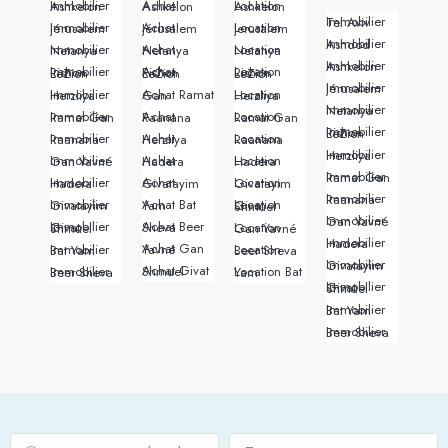
Immobilier Ashkelon
Achat Ashkelon
Location Ashkelon
Immobilier Tel Aviv
Immobilier Jérusalem
Achat Jérusalem
Location Jerusalem
Immobilier Ashdod
Immobilier Netanya
Achat Netanya
Location Netanya
Immobilier Ashkelon
Immobilier Rishon LeZion
Achat Rishon LeZion
Location Rishon LeZion
Immobilier Jérusalem
Immobilier Herzliya
Achat Ramat Gan
Location Herzliya
Immobilier Netanya
Immobilier Ramat Gan
Achat Raanana
Location Ramat Gan
Immobilier Rishon LeZion
Immobilier Raanana
Achat Herzliya
Location Raanana
Immobilier Herzliya
Immobilier Gan Yavné
Achat Hadera
Location Hadera
Immobilier Ramat Gan
Immobilier Hadera
Achat Givatayim
Location Givatayim
Immobilier Raanana
Immobilier Givatayim
Achat Bat Yam
Location Givat Shmuel
Immobilier Gan Yavné
Achat Beer Sheva
Immobilier Givat Shmuel
Location Gan Yavné
Immobilier Hadera
Achat Gan Yavné
Immobilier Bat Yam
Location Beer Sheva
Immobilier Givatayim
Achat Givat Shmuel
Immobilier Beer Sheva
Location Bat Yam
Immobilier Givat Shmuel
Immobilier Bat Yam
Immobilier Beer Sheva