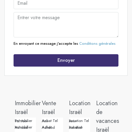
En envoyant ce message j'accepte les
Conditions générales
Envoyer
Immobilier
Vente
Location
Location
Israël
Israël
Israël
de
vacances
Immobilier Tel Aviv
Achat Tel Aviv
Location Tel Aviv
Immobilier Ashdod
Achat Ashdod
Location Ashdod
Israël