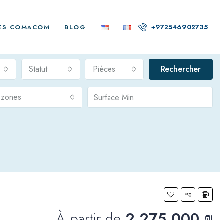
+972546902735
ES COMACOM
BLOG
Statut
Pièces
Rechercher
s zones
À partir de
2,275,000 ₪