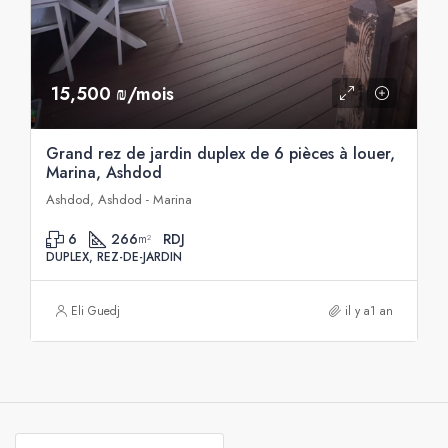
15,500 ₪/mois
Grand rez de jardin duplex de 6 pièces à louer,
Marina, Ashdod
Ashdod, Ashdod - Marina
6
266
RDJ
m²
DUPLEX, REZ-DE-JARDIN
Eli Guedj
il y a1 an