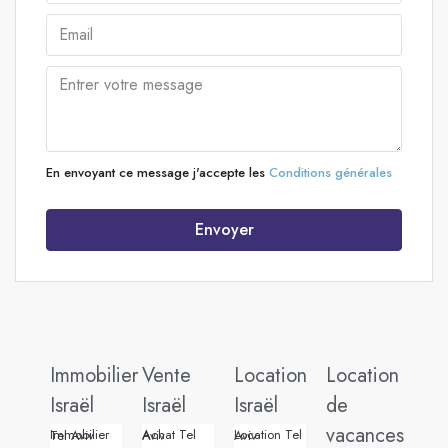
En envoyant ce message j'accepte les
Conditions générales
Envoyer
Immobilier
Vente
Location
Location
Israël
Israël
Israël
de
vacances
Immobilier Tel Aviv
Achat Tel Aviv
Location Tel Aviv