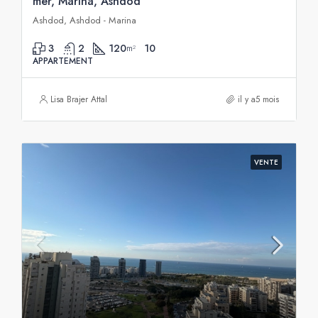
mer, Marina, Ashdod
Ashdod, Ashdod - Marina
3
2
120
10
m²
APPARTEMENT
Lisa Brajer Attal
il y a5 mois
VENTE