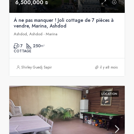
6,500,000 ₪
À ne pas manquer ! Joli cottage de 7 pièces à
vendre, Marina, Ashdod
Ashdod, Ashdod - Marina
7
250
m²
COTTAGE
Shirley Guedj Sapir
il y a8 mois
LOCATION