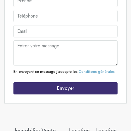
En envoyant ce message j'accepte les
Conditions générales
Envoyer
Immobilier
Vente
Location
Location