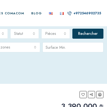
+972546902735
ES COMACOM
BLOG
Statut
Pièces
Rechercher
s zones
3,390,000 ₪