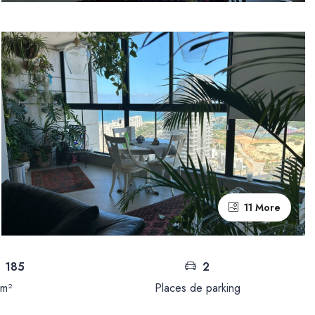
11 More
185
2
m²
Places de parking