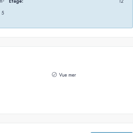
m²
Etage:
12
5
Vue mer