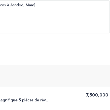
7,500,000 
À ne pas manquer ! Magnifique 5 pièces de rêve à vendre, vue imprenable sur la mer, Maar, Ashdod