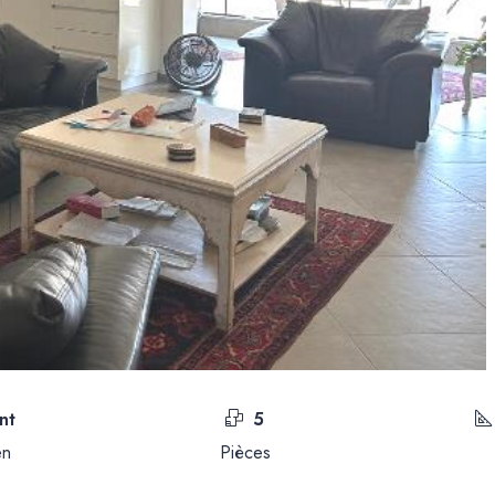
nt
5
en
Pièces