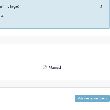
m²
Etage:
3
4
Mamad
Voir mes autres biens