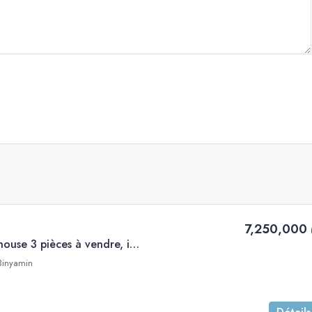
7,250,000 
Magnifique mini penthouse 3 pièces à vendre, immeuble réputé, dans un des plus beaux quartiers de Tel Aviv
 Binyamin