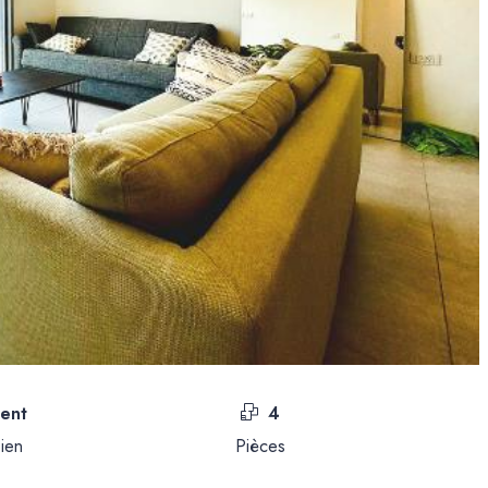
ent
4
ien
Pièces