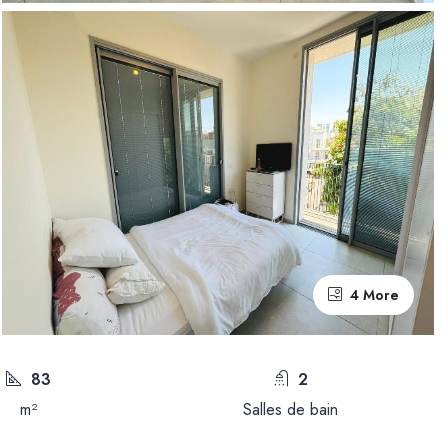
4 More
83
2
m²
Salles de bain