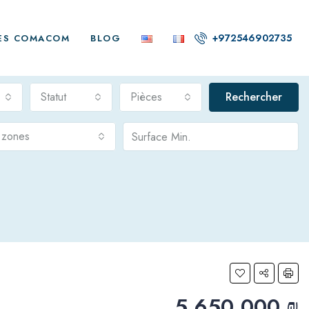
+972546902735
ES COMACOM
BLOG
Statut
Pièces
Rechercher
s zones
5,650,000 ₪