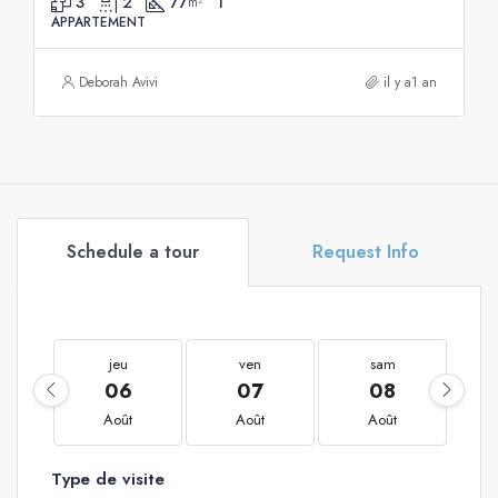
3
2
77
1
m²
APPARTEMENT
Deborah Avivi
il y a1 an
Schedule a tour
Request Info
jeu
ven
sam
06
07
08
Août
Août
Août
Type de visite