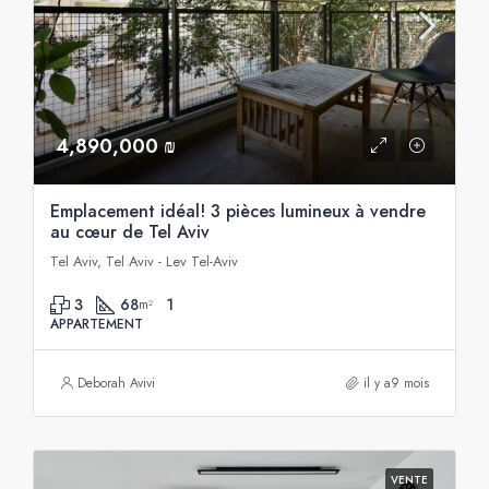
4,890,000 ₪
Emplacement idéal! 3 pièces lumineux à vendre
au cœur de Tel Aviv
Tel Aviv, Tel Aviv - Lev Tel-Aviv
3
68
1
m²
APPARTEMENT
Deborah Avivi
il y a9 mois
VENTE