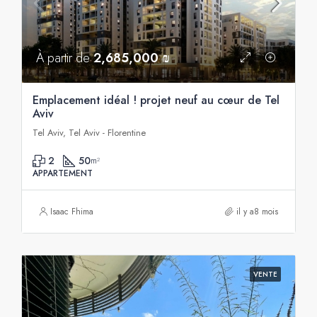
À partir de
2,685,000 ₪
Emplacement idéal ! projet neuf au cœur de Tel
Aviv
Tel Aviv, Tel Aviv - Florentine
2
50
m²
APPARTEMENT
Isaac Fhima
il y a8 mois
VENTE