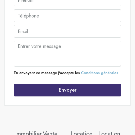
En envoyant ce message j'accepte les
Conditions générales
Envoyer
Immobilier
Vente
Location
Location