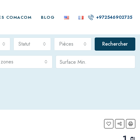
+972546902735
ES COMACOM
BLOG
Statut
Pièces
Rechercher
s zones
1 ₪