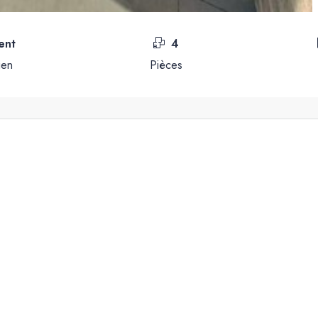
ent
4
ien
Pièces