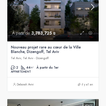
À partir de
3,783,725 ₪
Nouveau projet rare au cœur de la Ville
Blanche, Dizengoff, Tel Aviv
Tel Aviv, Tel Aviv - Dizengoff
2
44
À partir du 1er
m²
APPARTEMENT
Deborah Avivi
il y a1 an
VENTE