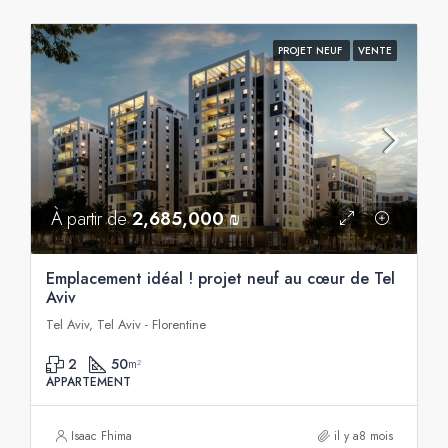
PROJET NEUF
VENTE
À partir de
2,685,000 ₪
Emplacement idéal ! projet neuf au cœur de Tel
Aviv
Tel Aviv, Tel Aviv - Florentine
2
50
m²
APPARTEMENT
Isaac Fhima
il y a8 mois