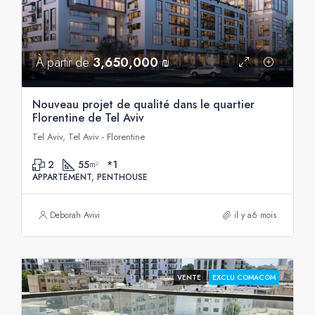
À partir de
3,650,000 ₪
Nouveau projet de qualité dans le quartier
Florentine de Tel Aviv
Tel Aviv, Tel Aviv - Florentine
2
55
*1
m²
APPARTEMENT, PENTHOUSE
Deborah Avivi
il y a6 mois
VENTE
EXCLU COMACOM