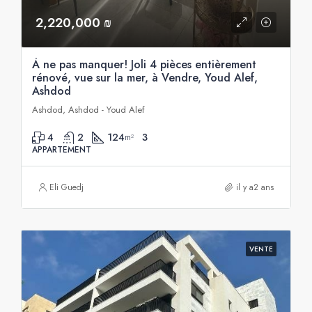
2,220,000 ₪
À ne pas manquer! Joli 4 pièces entièrement
rénové, vue sur la mer, à Vendre, Youd Alef,
Ashdod
Ashdod, Ashdod - Youd Alef
4
2
124
3
m²
APPARTEMENT
Eli Guedj
il y a2 ans
VENTE