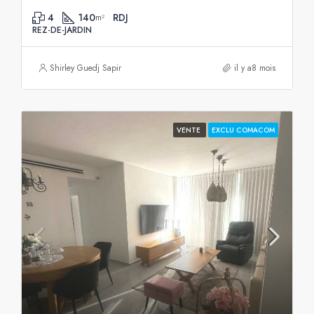
4
140
RDJ
m²
REZ-DE-JARDIN
Shirley Guedj Sapir
il y a8 mois
VENTE
EXCLU COMACOM