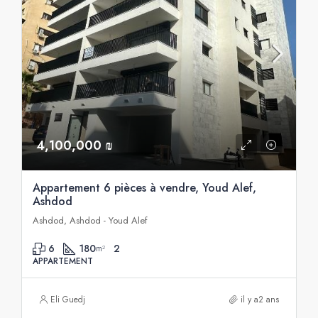
4,100,000 ₪
Appartement 6 pièces à vendre, Youd Alef,
Ashdod
Ashdod, Ashdod - Youd Alef
6
180
2
m²
APPARTEMENT
Eli Guedj
il y a2 ans