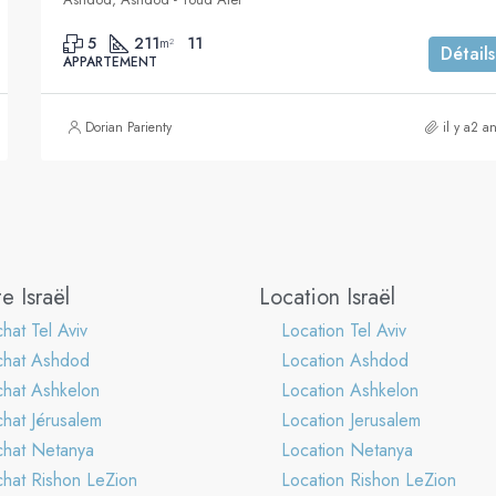
5
211
11
m²
Détails
APPARTEMENT
Dorian Parienty
il y a2 a
e Israël
Location Israël
hat Tel Aviv
Location Tel Aviv
chat Ashdod
Location Ashdod
hat Ashkelon
Location Ashkelon
hat Jérusalem
Location Jerusalem
hat Netanya
Location Netanya
hat Rishon LeZion
Location Rishon LeZion