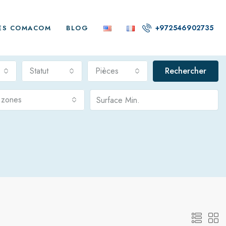
+972546902735
ES COMACOM
BLOG
Statut
Pièces
Rechercher
s zones