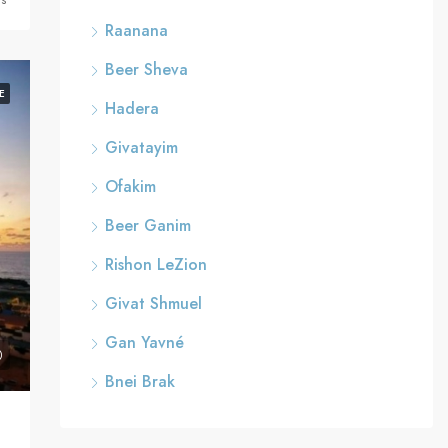
ns
Raanana
Beer Sheva
E
Hadera
Givatayim
Ofakim
Beer Ganim
Rishon LeZion
Givat Shmuel
Gan Yavné
Bnei Brak