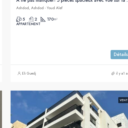
À ne pas manquer! 5 pièces 
Ashdod, Ashdod - Youd Alef
5
2
170
m²
APPARTEMENT
Détails
Eli Guedj
il y a1 
VENT