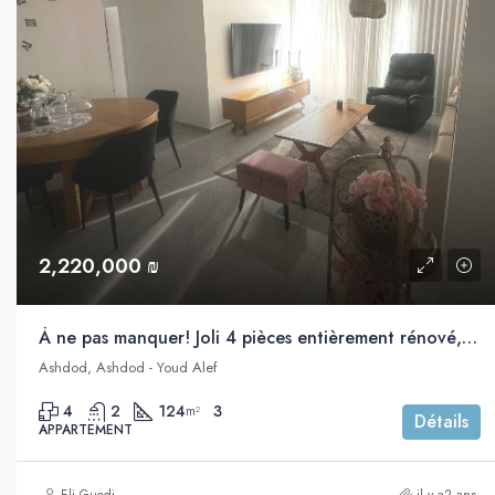
2,220,000 ₪
À ne pas manquer! Joli 4 pièces entièrement rénové, vue sur la mer, à Vendre, Youd Alef, Ashdod
Ashdod, Ashdod - Youd Alef
4
2
124
3
m²
Détails
APPARTEMENT