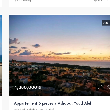
Eli Guedj
il y a2 a
VENT
4,380,000 ₪
Appartement 5 pièces à Ashdod, Youd Alef
Ashdod, Ashdod - Youd Alef