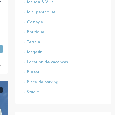
spacieux avec vue sur la mer, à vendre, Youd Alef, Ashdod
Maison & Villa
Mini penthouse
Cottage
Boutique
Terrain
Magasin
Location de vacances
an
Bureau
Place de parking
E
Studio