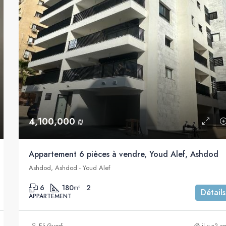
4,100,000 ₪
Appartement 6 pièces à vendre, Youd Alef, Ashdod
Ashdod, Ashdod - Youd Alef
6
180
2
m²
Détails
APPARTEMENT