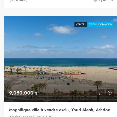
Eli Guedj
il y a2 ans
VENTE
EXCLU COMACOM
9,050,000 ₪
Magnifique villa à vendre exclu, Youd Aleph, Ashdod
Ashdod, Ashdod - Youd Alef