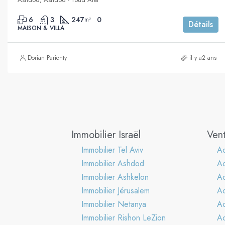
6
3
247
0
m²
Détails
MAISON & VILLA
Dorian Parienty
il y a2 ans
Immobilier Israël
Vent
Immobilier Tel Aviv
Ac
Immobilier Ashdod
A
Immobilier Ashkelon
Ac
Immobilier Jérusalem
Ac
Immobilier Netanya
Ac
Immobilier Rishon LeZion
Ac