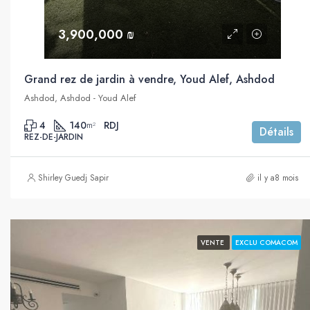
3,900,000 ₪
Grand rez de jardin à vendre, Youd Alef, Ashdod
Ashdod, Ashdod - Youd Alef
4
140
RDJ
m²
Détails
REZ-DE-JARDIN
Shirley Guedj Sapir
il y a8 mois
VENTE
EXCLU COMACOM