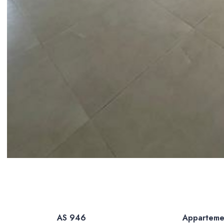
AS 946
Apparteme