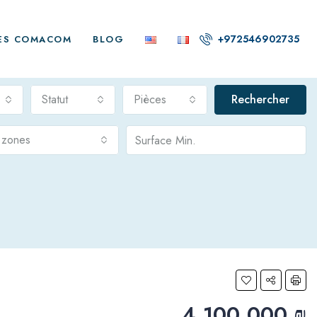
+972546902735
ES COMACOM
BLOG
Statut
Pièces
Rechercher
s zones
4,100,000 ₪