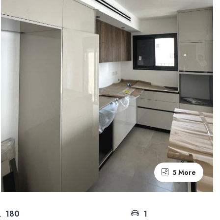
5 More
180
1