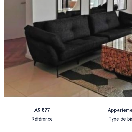
AS 877
Apparteme
Référence
Type de bi