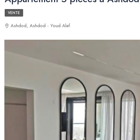
VENTE
Ashdod, Ashdod - Youd Alef