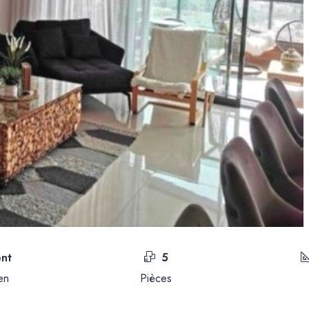
nt
5
en
Pièces