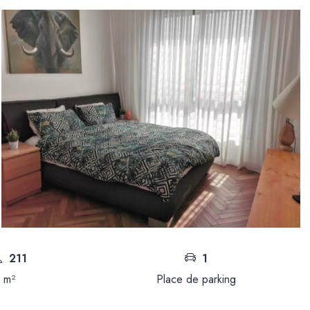
211
1
m²
Place de parking