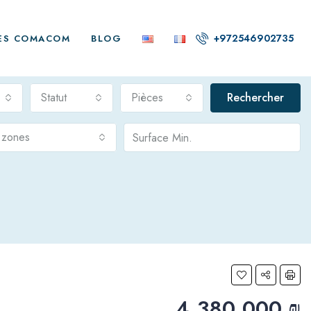
+972546902735
ES COMACOM
BLOG
Statut
Pièces
Rechercher
s zones
4,380,000 ₪