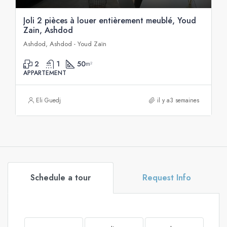
Joli 2 pièces à louer entièrement meublé, Youd
Zain, Ashdod
Ashdod, Ashdod - Youd Zaïn
2
1
50
m²
APPARTEMENT
Eli Guedj
il y a3 semaines
Schedule a tour
Request Info