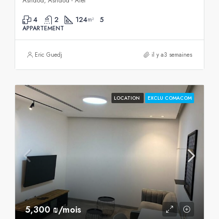
Ashdod, Ashdod - Alef
4
2
124
5
m²
APPARTEMENT
Eric Guedj
il y a3 semaines
LOCATION
EXCLU COMACOM
5,300 ₪/mois