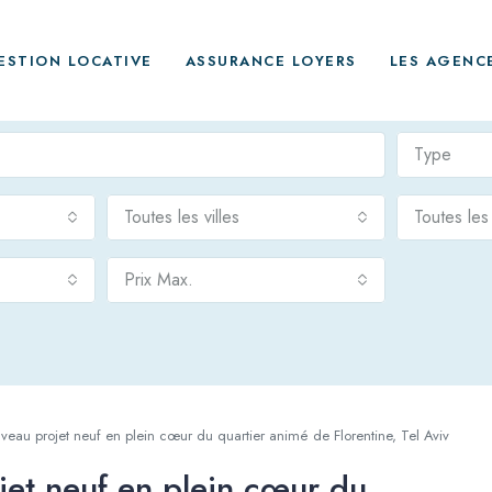
ESTION LOCATIVE
ASSURANCE LOYERS
LES AGENC
Type
Toutes les villes
Toutes le
Prix Max.
au projet neuf en plein cœur du quartier animé de Florentine, Tel Aviv
et neuf en plein cœur du