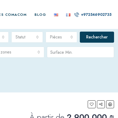
+972546902735
ES COMACOM
BLOG
Statut
Pièces
Rechercher
s zones
À partir de
2,900,000 ₪