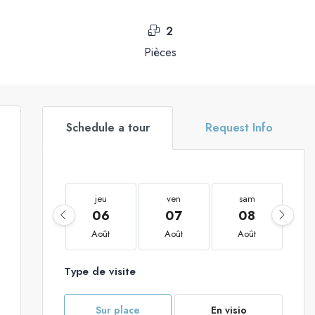
2
Pièces
Schedule a tour
Request Info
jeu
ven
sam
06
07
08
Août
Août
Août
Type de visite
Sur place
En visio