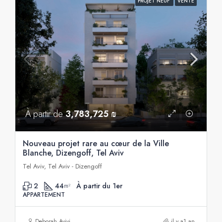
PROJET NEUF
VENTE
À partir de
3,783,725 ₪
Nouveau projet rare au cœur de la Ville
Blanche, Dizengoff, Tel Aviv
Tel Aviv, Tel Aviv - Dizengoff
2
44
À partir du 1er
m²
APPARTEMENT
Deborah Avivi
il y a1 an