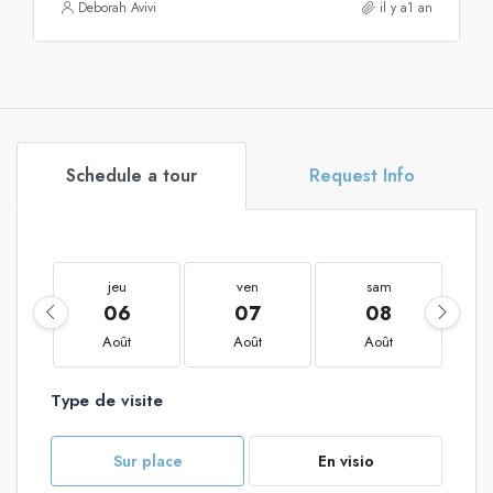
Deborah Avivi
il y a1 an
Schedule a tour
Request Info
jeu
ven
sam
06
07
08
Août
Août
Août
Type de visite
Sur place
En visio