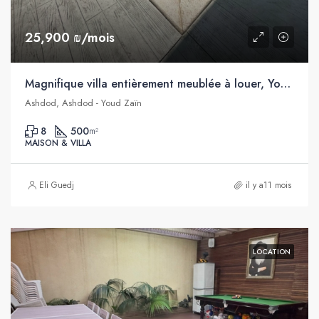
25,900 ₪/mois
Magnifique villa entièrement meublée à louer, Youd Zain, Ashdod
Ashdod, Ashdod - Youd Zaïn
8
500
m²
MAISON & VILLA
Eli Guedj
il y a11 mois
LOCATION