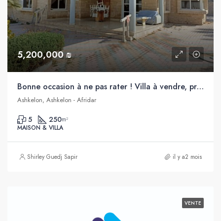
5,200,000 ₪
Bonne occasion à ne pas rater ! Villa à vendre, proche de la mer, Afridar, Ashkelon
Ashkelon, Ashkelon - Afridar
5
250
m²
MAISON & VILLA
Shirley Guedj Sapir
il y a2 mois
VENTE