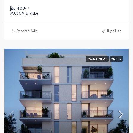
400
m²
MAISON & VILLA
Deborah Avivi
il y a1 an
PROJET NEUF
VENTE