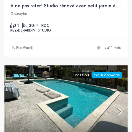
À ne pas rater! Studio rénové avec petit jardin à louer, Givatayim
Givatayim
1
30
RDC
m²
REZ-DE-JARDIN, STUDIO
Eric Guedj
il y a11 mois
LOCATION
EXCLU COMACOM