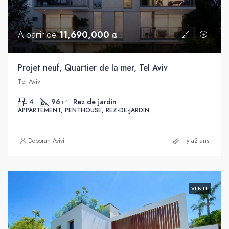
A partir de
11,690,000 ₪
Projet neuf, Quartier de la mer, Tel Aviv
Tel Aviv
4
96
Rez de jardin
m²
APPARTEMENT, PENTHOUSE, REZ-DE-JARDIN
Deborah Avivi
il y a2 ans
VENTE