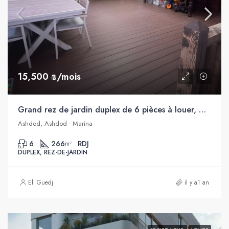
15,500 ₪/mois
Grand rez de jardin duplex de 6 pièces à louer, Marina, Ashdod
Ashdod, Ashdod - Marina
6
266
RDJ
m²
DUPLEX, REZ-DE-JARDIN
Eli Guedj
il y a1 an