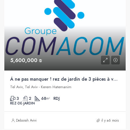
5,600,000 ₪
À ne pas manquer ! rez de jardin de 3 pièces à vendre dans un immeuble boutique neuf, à quelques pas de la plage, Allenby, Tel Aviv
Tel Aviv, Tel Aviv - Kerem Hatemanim
3
2
68
RDJ
m²
REZ-DE-JARDIN
Deborah Avivi
il y a6 mois