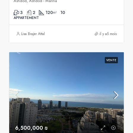
Ashdod, Ashdod - Marina
3
2
120
10
m²
APPARTEMENT
Lisa Brajer Attal
il y a5 mois
VENTE
6,500,000 ₪