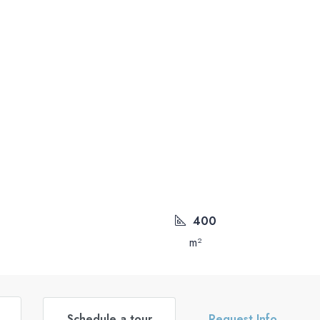
400
m²
Schedule a tour
Request Info