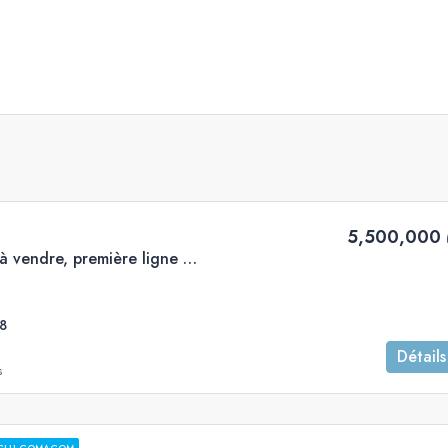
5,500,000 
5 pièces de luxe rare à vendre, première ligne de mer, Marina, Ashdod
8
Détails
s