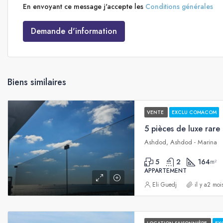
En envoyant ce message j'accepte les
Conditions générales
Demande d'information
Biens similaires
VENTE
EXCLU COMACOM
Ashdod, Ashdod - Marina
5
2
164
m²
APPARTEMENT
Eli Guedj
il y a2 moi