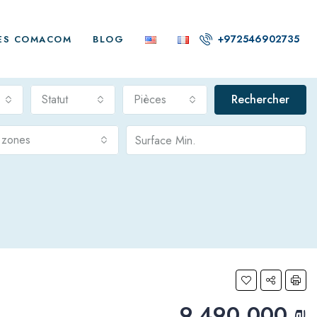
+972546902735
ES COMACOM
BLOG
Statut
Pièces
Rechercher
s zones
9,490,000 ₪