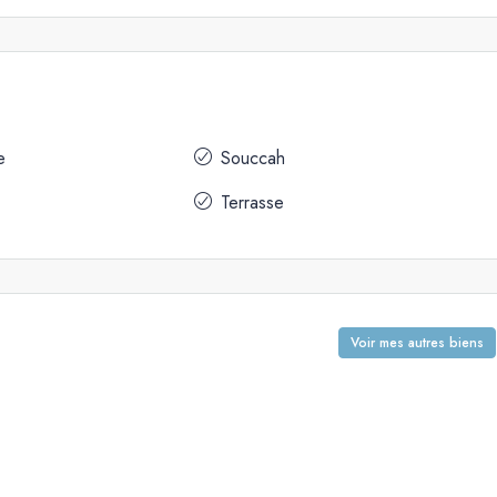
e
Souccah
Terrasse
Voir mes autres biens