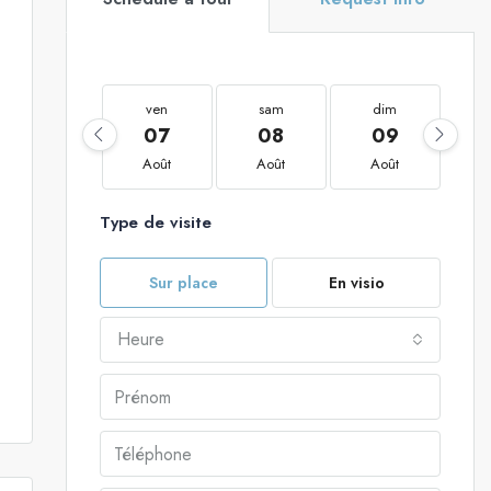
ven
sam
dim
07
08
09
Août
Août
Août
Type de visite
Sur place
En visio
Heure