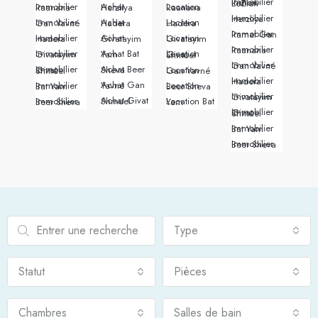
Immobilier Rishon LeZion
Immobilier Raanana
Achat Herzliya
Location Raanana
Immobilier Herzliya
Immobilier Gan Yavné
Achat Hadera
Location Hadera
Immobilier Ramat Gan
Immobilier Hadera
Achat Givatayim
Location Givatayim
Immobilier Raanana
Immobilier Givatayim
Achat Bat Yam
Location Givat Shmuel
Immobilier Gan Yavné
Achat Beer Sheva
Immobilier Givat Shmuel
Location Gan Yavné
Immobilier Hadera
Achat Gan Yavné
Immobilier Bat Yam
Location Beer Sheva
Immobilier Givatayim
Achat Givat Shmuel
Immobilier Beer Sheva
Location Bat Yam
Immobilier Givat Shmuel
Immobilier Bat Yam
Immobilier Beer Sheva
Type
Statut
Pièces
Chambres
Salles de bain