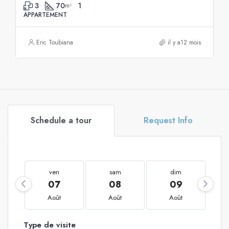
3
70
1
m²
APPARTEMENT
Eric Toubiana
il y a12 mois
Schedule a tour
Request Info
ven
sam
dim
07
08
09
Août
Août
Août
Type de visite