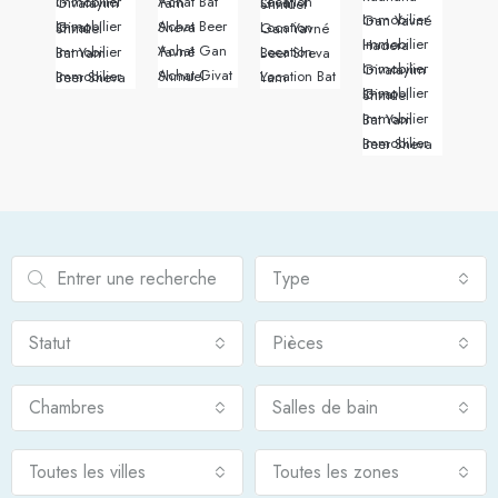
Immobilier Givatayim
Achat Bat Yam
Location Givat Shmuel
Immobilier Gan Yavné
Achat Beer Sheva
Immobilier Givat Shmuel
Location Gan Yavné
Immobilier Hadera
Achat Gan Yavné
Immobilier Bat Yam
Location Beer Sheva
Immobilier Givatayim
Achat Givat Shmuel
Immobilier Beer Sheva
Location Bat Yam
Immobilier Givat Shmuel
Immobilier Bat Yam
Immobilier Beer Sheva
Type
Statut
Pièces
Chambres
Salles de bain
Toutes les villes
Toutes les zones