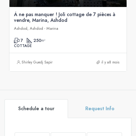
À ne pas manquer ! Joli cottage de 7 pièces à
vendre, Marina, Ashdod
Ashdod, Ashdod - Marina
7
250
m²
COTTAGE
Shirley Guedj Sapir
il y a8 mois
Schedule a tour
Request Info