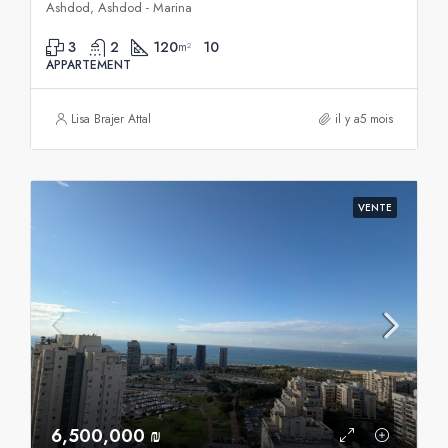
Ashdod, Ashdod - Marina
3
2
120
10
m²
APPARTEMENT
Lisa Brajer Attal
il y a5 mois
VENTE
6,500,000 ₪