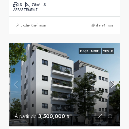
3
75
3
m²
APPARTEMENT
Elodie Krief Jaoui
il y a4 mois
PROJET NEUF
VENTE
À partir de
3,500,000 ₪