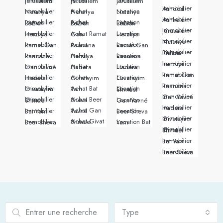
Immobilier Jérusalem
Achat Jérusalem
Location Jerusalem
Immobilier Ashdod
Immobilier Netanya
Achat Netanya
Location Netanya
Immobilier Ashkelon
Immobilier Rishon LeZion
Achat Rishon LeZion
Location Rishon LeZion
Immobilier Jérusalem
Immobilier Herzliya
Achat Ramat Gan
Location Herzliya
Immobilier Netanya
Immobilier Ramat Gan
Achat Raanana
Location Ramat Gan
Immobilier Rishon LeZion
Immobilier Raanana
Achat Herzliya
Location Raanana
Immobilier Herzliya
Immobilier Gan Yavné
Achat Hadera
Location Hadera
Immobilier Ramat Gan
Immobilier Hadera
Achat Givatayim
Location Givatayim
Immobilier Raanana
Immobilier Givatayim
Achat Bat Yam
Location Givat Shmuel
Immobilier Gan Yavné
Achat Beer Sheva
Immobilier Givat Shmuel
Location Gan Yavné
Immobilier Hadera
Achat Gan Yavné
Immobilier Bat Yam
Location Beer Sheva
Immobilier Givatayim
Achat Givat Shmuel
Immobilier Beer Sheva
Location Bat Yam
Immobilier Givat Shmuel
Immobilier Bat Yam
Immobilier Beer Sheva
Type