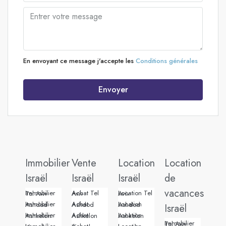
En envoyant ce message j'accepte les
Conditions générales
Envoyer
Immobilier
Vente
Location
Location
Israël
Israël
Israël
de
vacances
Immobilier Tel Aviv
Achat Tel Aviv
Location Tel Aviv
Immobilier Ashdod
Achat Ashdod
Location Ashdod
Israël
Immobilier Ashkelon
Achat Ashkelon
Location Ashkelon
Immobilier Tel Aviv