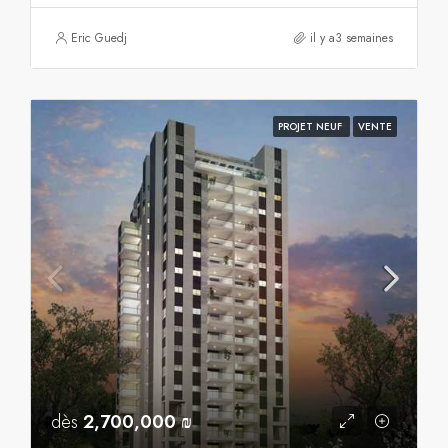
Eric Guedj
il y a3 semaines
PROJET NEUF
VENTE
dès
2,700,000 ₪