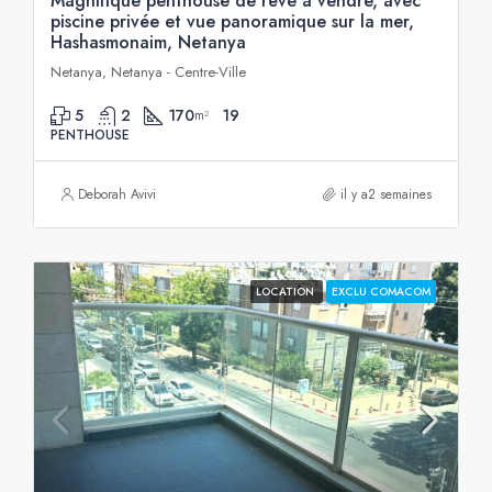
Magnifique penthouse de rêve à vendre, avec
piscine privée et vue panoramique sur la mer,
Hashasmonaim, Netanya
Netanya, Netanya - Centre-Ville
5
2
170
19
m²
PENTHOUSE
Deborah Avivi
il y a2 semaines
LOCATION
EXCLU COMACOM