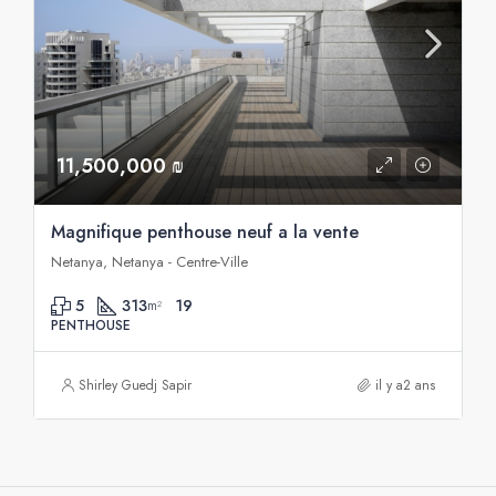
11,500,000 ₪
Magnifique penthouse neuf a la vente
Netanya, Netanya - Centre-Ville
5
313
19
m²
PENTHOUSE
Shirley Guedj Sapir
il y a2 ans