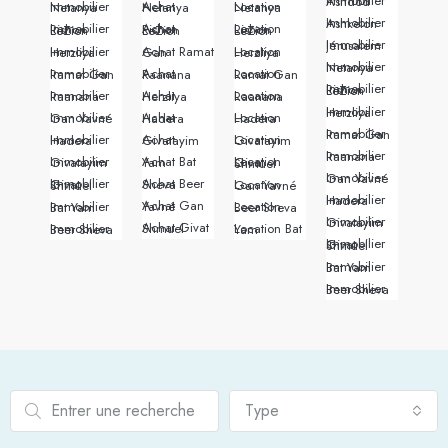
Immobilier Ashdod
Immobilier Netanya
Achat Netanya
Location Netanya
Immobilier Ashkelon
Immobilier Rishon LeZion
Achat Rishon LeZion
Location Rishon LeZion
Immobilier Jérusalem
Immobilier Herzliya
Achat Ramat Gan
Location Herzliya
Immobilier Netanya
Immobilier Ramat Gan
Achat Raanana
Location Ramat Gan
Immobilier Rishon LeZion
Immobilier Raanana
Achat Herzliya
Location Raanana
Immobilier Herzliya
Immobilier Gan Yavné
Achat Hadera
Location Hadera
Immobilier Ramat Gan
Immobilier Hadera
Achat Givatayim
Location Givatayim
Immobilier Raanana
Immobilier Givatayim
Achat Bat Yam
Location Givat Shmuel
Immobilier Gan Yavné
Achat Beer Sheva
Immobilier Givat Shmuel
Location Gan Yavné
Immobilier Hadera
Achat Gan Yavné
Immobilier Bat Yam
Location Beer Sheva
Immobilier Givatayim
Achat Givat Shmuel
Immobilier Beer Sheva
Location Bat Yam
Immobilier Givat Shmuel
Immobilier Bat Yam
Immobilier Beer Sheva
Type