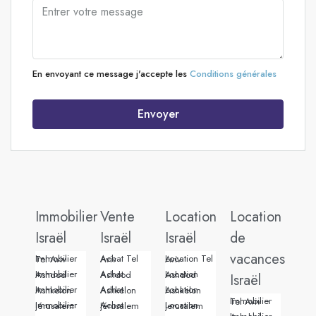
En envoyant ce message j'accepte les
Conditions générales
Envoyer
Immobilier
Vente
Location
Location
Israël
Israël
Israël
de
vacances
Immobilier Tel Aviv
Achat Tel Aviv
Location Tel Aviv
Immobilier Ashdod
Achat Ashdod
Location Ashdod
Israël
Immobilier Ashkelon
Achat Ashkelon
Location Ashkelon
Immobilier Tel Aviv
Immobilier Jérusalem
Achat Jérusalem
Location Jerusalem