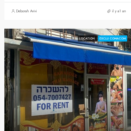
Deborah Avivi
il y a1 an
LOCATION
EXCLU COMACOM