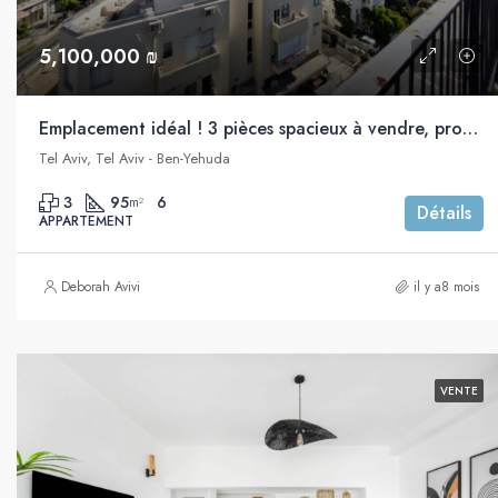
5,100,000 ₪
Emplacement idéal ! 3 pièces spacieux à vendre, proche de la mer, Frishman, Tel Aviv
Tel Aviv, Tel Aviv - Ben-Yehuda
3
95
6
m²
Détails
APPARTEMENT
Deborah Avivi
il y a8 mois
VENTE