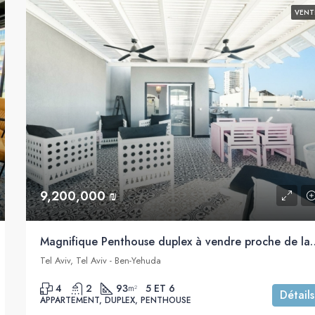
VENT
9,200,000 ₪
Magnifique Penthouse duplex à vendre 
Tel Aviv, Tel Aviv - Ben-Yehuda
4
2
93
5 ET 6
m²
Détails
APPARTEMENT, DUPLEX, PENTHOUSE