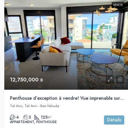
VENTE
12,750,000 ₪
Penthouse d’exception à vendre! Vue imprenable sur la mer, Bograshov, Tel Aviv
Tel Aviv, Tel Aviv - Ben-Yehuda
4
3
125
m²
Détails
APPARTEMENT, PENTHOUSE