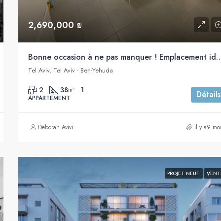
2,690,000 ₪
Bonne occasion à ne pas manquer ! Emplacement idéal ! Joli 2 pièces à vendre, p
Tel Aviv, Tel Aviv - Ben-Yehuda
2
38
1
m²
Détails
APPARTEMENT
Deborah Avivi
il y a9 mo
PROJET NEUF
VENT