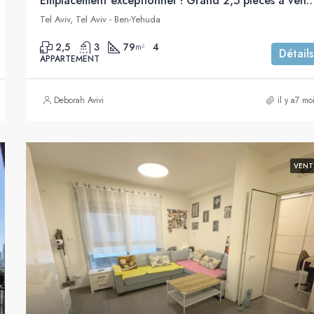
Emplacement exceptionnel ! Grand 2,5 pièces à vendre, proche d
Tel Aviv, Tel Aviv - Ben-Yehuda
2,5
3
79
4
m²
Détails
APPARTEMENT
Deborah Avivi
il y a7 mo
VENT