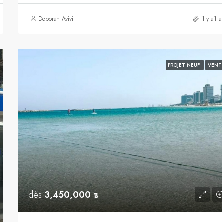
Deborah Avivi
il y a1 
PROJET NEUF
VENT
dès
3,450,000 ₪