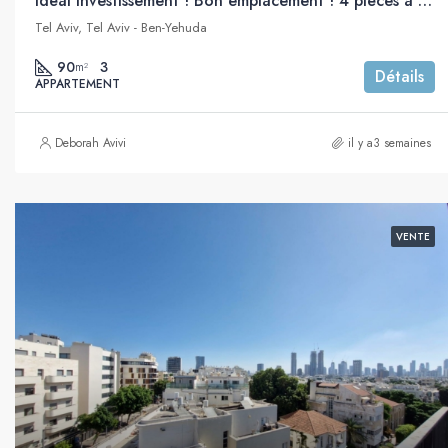
Idéal investissement ! Bon emplacement ! 4 pièces à vendre, proche de la mer, Ben Yehuda, Tel Aviv
Tel Aviv, Tel Aviv - Ben-Yehuda
90
3
m²
Détails
APPARTEMENT
Deborah Avivi
il y a3 semaines
VENTE