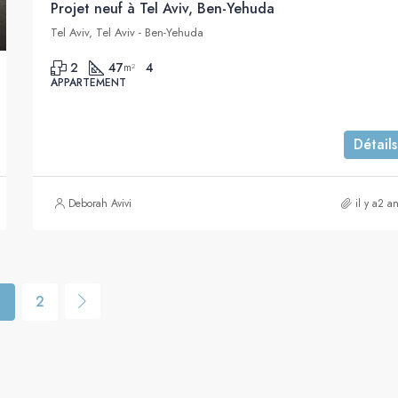
Projet neuf à Tel Aviv, Ben-Yehuda
Tel Aviv, Tel Aviv - Ben-Yehuda
2
47
4
m²
APPARTEMENT
Détails
Deborah Avivi
il y a2 a
1
2