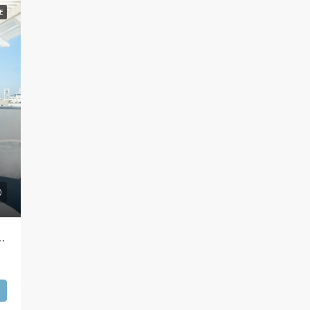
E
proche de la mer et de Ben Yehuda, Tel Aviv