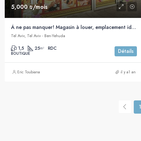
5,000 ₪/mois
À ne pas manquer! Magasin à louer, emplacement idéal, Ben Yehuda, Tel Aviv
Tel Aviv, Tel Aviv - Ben-Yehuda
1,5
25
RDC
m²
Détails
BOUTIQUE
Eric Toubiana
il y a1 an