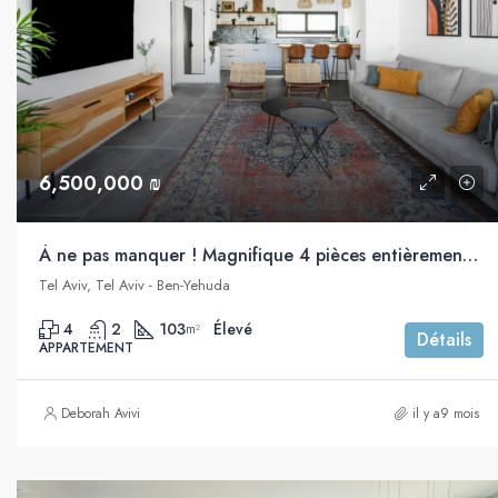
6,500,000 ₪
À ne pas manquer ! Magnifique 4 pièces entièrement meublé et décoré à vendre, Ben Yehuda, Tel Aviv
Tel Aviv, Tel Aviv - Ben-Yehuda
4
2
103
Élevé
m²
Détails
APPARTEMENT
Deborah Avivi
il y a9 mois