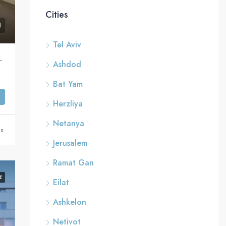
Cities
Tel Aviv
roche de la mer, Ben Yehuda, Tel Aviv
Ashdod
Bat Yam
Herzliya
Netanya
is
Jerusalem
Ramat Gan
E
Eilat
Ashkelon
Netivot