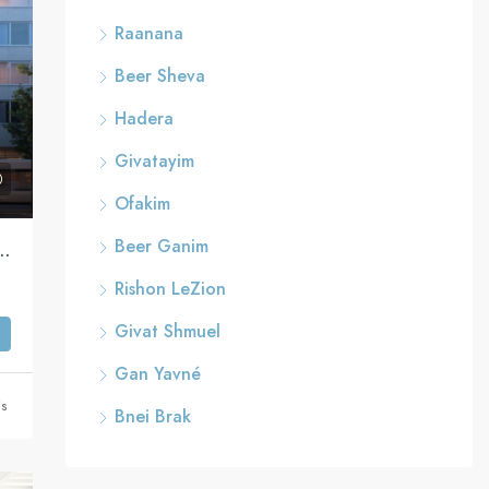
Raanana
Beer Sheva
Hadera
Givatayim
Ofakim
Beer Ganim
placement idéal! Ben Yehuda, Tel Aviv
Rishon LeZion
Givat Shmuel
Gan Yavné
is
Bnei Brak