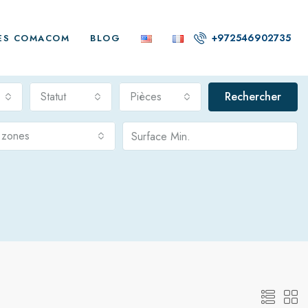
+972546902735
ES COMACOM
BLOG
Statut
Pièces
Rechercher
s zones