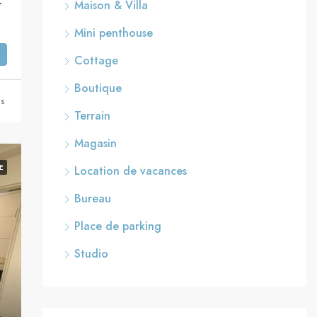
e Frishman, Tel Aviv
Maison & Villa
Mini penthouse
Cottage
Boutique
is
Terrain
Magasin
E
Location de vacances
Bureau
Place de parking
Studio