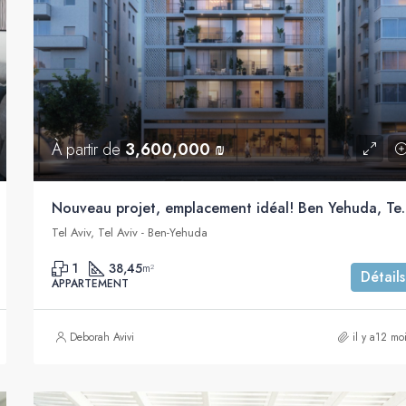
À partir de
3,600,000 ₪
Nouveau projet, em
Tel Aviv, Tel Aviv - Ben-Yehuda
1
38,45
m²
Détails
APPARTEMENT
Deborah Avivi
il y a12 mo