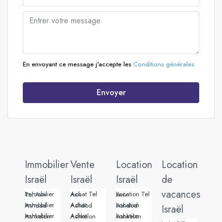
En envoyant ce message j'accepte les
Conditions générales
Envoyer
Immobilier
Vente
Location
Location
Israël
Israël
Israël
de
vacances
Immobilier Tel Aviv
Achat Tel Aviv
Location Tel Aviv
Immobilier Ashdod
Achat Ashdod
Location Ashdod
Israël
Immobilier Ashkelon
Achat Ashkelon
Location Ashkelon