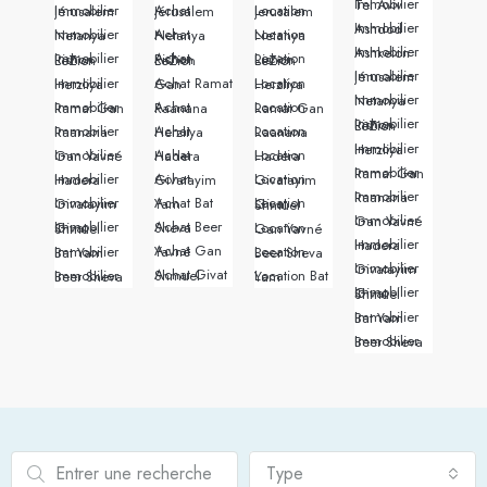
Immobilier Tel Aviv
Immobilier Jérusalem
Achat Jérusalem
Location Jerusalem
Immobilier Ashdod
Immobilier Netanya
Achat Netanya
Location Netanya
Immobilier Ashkelon
Immobilier Rishon LeZion
Achat Rishon LeZion
Location Rishon LeZion
Immobilier Jérusalem
Immobilier Herzliya
Achat Ramat Gan
Location Herzliya
Immobilier Netanya
Immobilier Ramat Gan
Achat Raanana
Location Ramat Gan
Immobilier Rishon LeZion
Immobilier Raanana
Achat Herzliya
Location Raanana
Immobilier Herzliya
Immobilier Gan Yavné
Achat Hadera
Location Hadera
Immobilier Ramat Gan
Immobilier Hadera
Achat Givatayim
Location Givatayim
Immobilier Raanana
Immobilier Givatayim
Achat Bat Yam
Location Givat Shmuel
Immobilier Gan Yavné
Achat Beer Sheva
Immobilier Givat Shmuel
Location Gan Yavné
Immobilier Hadera
Achat Gan Yavné
Immobilier Bat Yam
Location Beer Sheva
Immobilier Givatayim
Achat Givat Shmuel
Immobilier Beer Sheva
Location Bat Yam
Immobilier Givat Shmuel
Immobilier Bat Yam
Immobilier Beer Sheva
Type