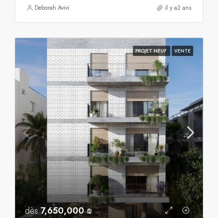
Deborah Avivi
il y a2 ans
PROJET NEUF
VENTE
dès
7,650,000 ₪